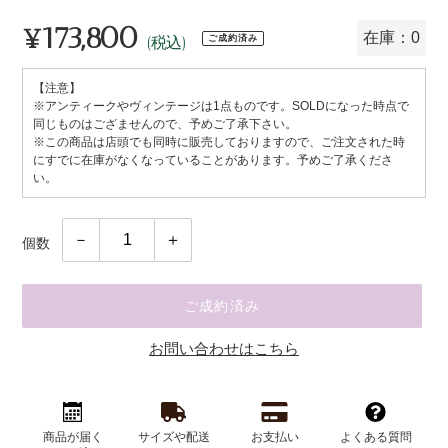
¥173,800
通
在庫：0
ご成約済み
(税込)
常
【注意】
価
※アンティークやヴィンテージは1点ものです。SOLDになった時点で
格
同じものはござませんので、予めご了承下さい。
※この商品は店頭でも同時に販売しておりますので、ご注文された時
にすでに在庫がなくなっていることがあります。予めご了承くださ
い。
個数
ご成約済み
お問い合わせはこちら
カ
ー
商品が届く
サイズや配送
お支払い
よくある質問
ト