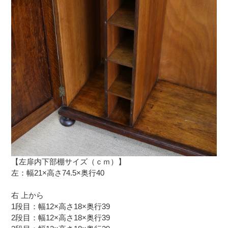
【左扉内下部棚サイズ（ｃｍ）】
左：幅21×高さ74.5×奥行40
右 上から
1段目：幅12×高さ18×奥行39
2段目：
幅12×高さ18×奥行39