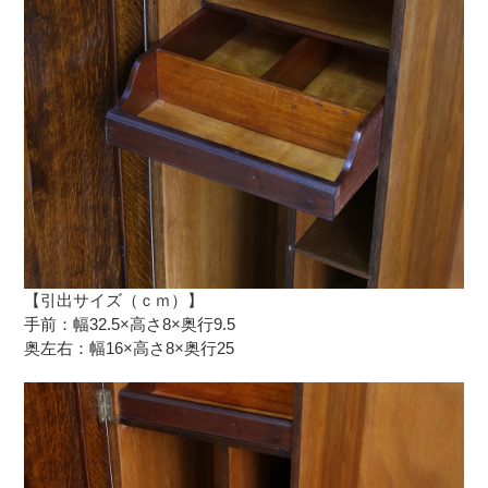
【引出サイズ（ｃｍ）】
手前：幅32.5×高さ8×奥行9.5
奥左右：幅16×高さ8×奥行25