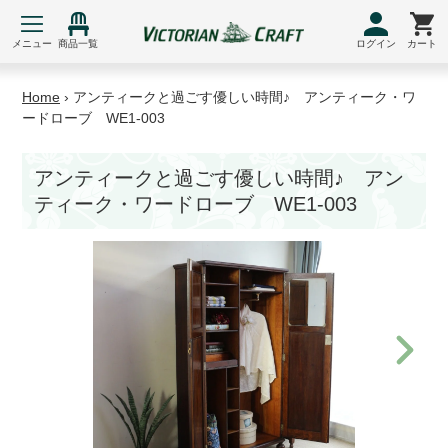
コ
ン
メニュー
商品一覧
ログイン
カート
テ
ン
Home
›
アンティークと過ごす優しい時間♪ アンティーク・ワ
ツ
ードローブ WE1-003
に
ス
アンティークと過ごす優しい時間♪ アン
キ
ティーク・ワードローブ WE1-003
ッ
プ
す
る