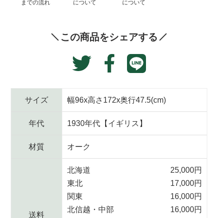
までの流れ
について
について
に
商
品
この商品をシェアする
を
追
Translation
Facebook
加
Twitter
missing:
す
で
に
る
ja.general.social.alt
シ
投
ェ
稿
サイズ
幅96x高さ172x奥行47.5(cm)
ア
す
す
る
年代
1930年代【イギリス】
る
材質
オーク
北海道
25,000円
東北
17,000円
関東
16,000円
北信越・中部
16,000円
送料