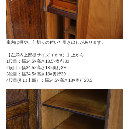
扉内は棚や、仕切りの付いた引き出しがあります。
【左扉内上部棚サイズ（ｃｍ）】上から
1段目：幅34.5×高さ13.5×奥行39
2段目：幅34.5×高さ18×奥行39
3段目：幅34.5×高さ18×奥行39
4段目(引出上部）：幅34.5×高さ18×奥行29.5