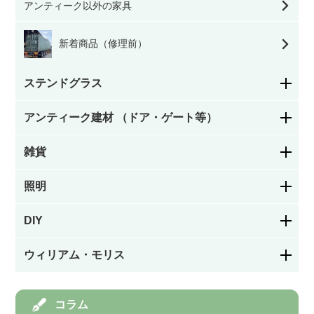
アンティーク以外の家具
新着商品（修理前）
ステンドグラス
アンティーク建材 （ドア・ゲート等）
花柄
雑貨
ステンドグラスドア
幾何学模様
照明
お皿／カトラリー
パネルドア
絵付け
DIY
シャンデリア
お茶・コーヒー用品／カップ
ガラスドア
ウィリアム・モリス
カラーレス（色なし）
フック／つまみ／取っ手
ペンダントライト
キッチン／ダイニング雑貨
アイアン飾りドア
モリスの家具
コラム
ステンドグラスを飾る道具
棚受け（ブラケット）