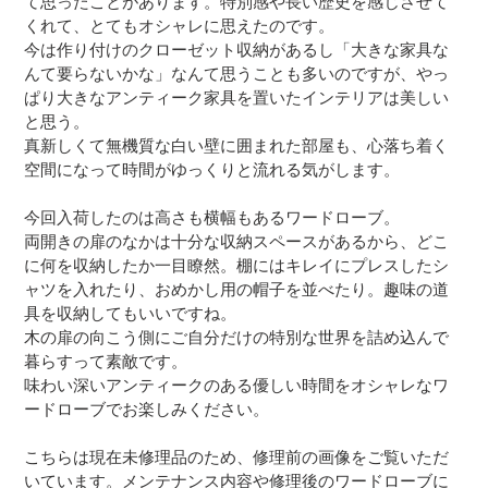
て思ったことがあります。特別感や長い歴史を感じさせて
くれて、とてもオシャレに思えたのです。
今は作り付けのクローゼット収納があるし「大きな家具な
んて要らないかな」なんて思うことも多いのですが、やっ
ぱり大きなアンティーク家具を置いたインテリアは美しい
と思う。
真新しくて無機質な白い壁に囲まれた部屋も、心落ち着く
空間になって時間がゆっくりと流れる気がします。
今回入荷したのは高さも横幅もあるワードローブ。
両開きの扉のなかは十分な収納スペースがあるから、どこ
に何を収納したか一目瞭然。棚にはキレイにプレスしたシ
ャツを入れたり、おめかし用の帽子を並べたり。趣味の道
具を収納してもいいですね。
木の扉の向こう側にご自分だけの特別な世界を詰め込んで
暮らすって素敵です。
味わい深いアンティークのある優しい時間をオシャレなワ
ードローブでお楽しみください。
こちらは現在未修理品のため、修理前の画像をご覧いただ
いています。メンテナンス内容や修理後のワードローブに