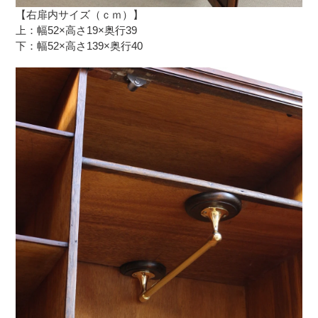
【右扉内サイズ（ｃｍ）】
上：幅52×高さ19×奥行39
下：幅52×高さ139×奥行40