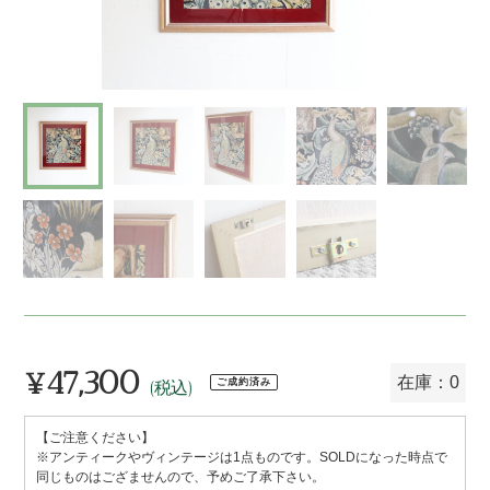
¥47,300
通
在庫：0
ご成約済み
(税込)
常
【ご注意ください】
価
※アンティークやヴィンテージは1点ものです。SOLDになった時点で
格
同じものはござませんので、予めご了承下さい。