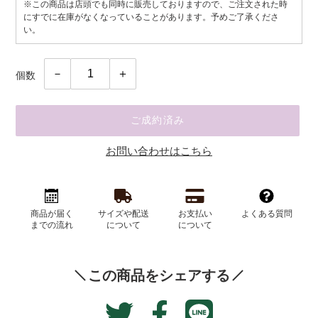
※この商品は店頭でも同時に販売しておりますので、ご注文された時
にすでに在庫がなくなっていることがあります。予めご了承くださ
い。
個数
ご成約済み
お問い合わせはこちら
カ
ー
商品が届く
サイズや配送
お支払い
よくある質問
ト
までの流れ
について
について
に
商
品
この商品をシェアする
を
追
Translation
Facebook
加
Twitter