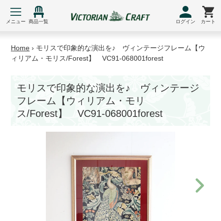
コ
ン
メニュー
商品一覧
ログイン
カート
テ
ン
Home
›
モリスで印象的な演出を♪ ヴィンテージフレーム【ウ
ツ
ィリアム・モリス/Forest】 VC91-068001forest
に
ス
モリスで印象的な演出を♪ ヴィンテージ
キ
フレーム【ウィリアム・モリ
ッ
プ
ス/Forest】 VC91-068001forest
す
る