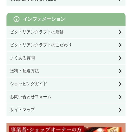
シェード
ゲート・フェンス
幅60㎝～79.9㎝
その他DIY用品
コーヒーテーブル
インフォメーション
灯具・電球・オプション
幅80㎝以上
ビクトリアンクラフトの店舗
ネストテーブル・ワインテーブル
ビクトリアンクラフトのこだわり
その他テーブル
よくある質問
送料・配送方法
サイドボード・カップボード
ショッピングガイド
キャビネット・ブックケース
お問い合わせフォーム
チェスト・ワードローブ・ドレッシングテーブ
サイトマップ
ル
デスク・ビューロー