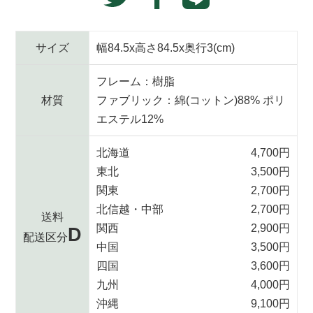
missing:
す
で
に
る
ja.general.social.alt
シ
投
ェ
稿
サイズ
幅84.5x高さ84.5x奥行3(cm)
ア
す
す
る
フレーム：樹脂
る
材質
ファブリック：綿(コットン)88% ポリ
エステル12%
北海道
4,700円
東北
3,500円
関東
2,700円
北信越・中部
2,700円
送料
関西
2,900円
D
配送区分
中国
3,500円
四国
3,600円
九州
4,000円
沖縄
9,100円