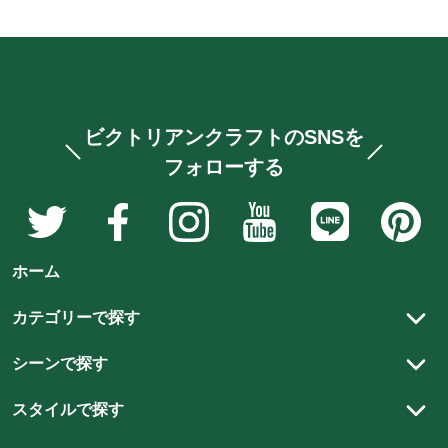
ビクトリアンクラフトのSNSを
フォローする
ア
ア
ア
ア
ア
ア
ン
ン
ン
ン
ン
ン
テ
テ
テ
テ
テ
テ
ホーム
ィ
ィ
ィ
ィ
ィ
ィ
ー
ー
ー
ー
ー
ー
カテゴリーで探す
ク
ク
ク
ク
ク
ク
アンティーク家具
家
家
家
家
家
家
シーンで探す
具
具
具
具
具
具
アンティーク以外の家具
リビング
と
と
と
と
と
と
スタイルで探す
ステンドグラス
雑
雑
雑
雑
雑
ダイニング
雑
カントリースタイル