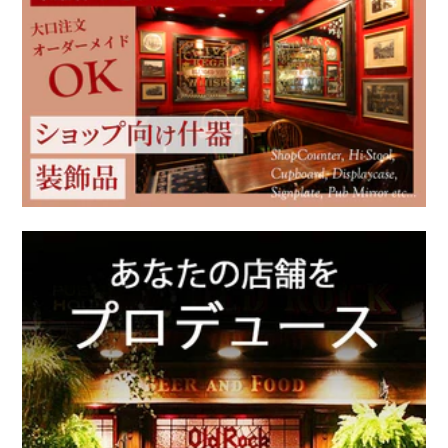
その他家具
ウィリアム モリス
Ercol / アーコール
アンティーク家具
アンティーク以外の家具
新着商品（修理前）