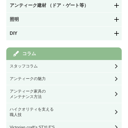
アンティーク建材 （ドア・ゲート等）
花柄
サロンチェア・ホールチェア・レディースチェ
ア・ナーシングチェア
照明
ステンドグラスドア
幾何学模様
アームチェア・ロッキングチェア
DIY
シャンデリア
パネルドア
絵付け
フック／つまみ／取っ手
ソファ
コラム
ペンダントライト
ガラスドア
カラーレス（色なし）
スタッフコラム
棚受け（ブラケット）
スツール・ベンチ・カウンターチェア
ウォールランプ・ブラケット
アイアン飾りドア
アンティークの魅力
ステンドグラスを飾る道具
バス／トイレ用品
その他チェア
アンティーク家具の
テーブル・デスク・スタンド・フロアライト
オリジナル製作ドア
メンテナンス方法
幅39.9㎝以下
看板／サインプレート
ダイニングテーブル
シーリングライト・ライティングレール・スポ
ハイクオリティを支える
ットライト
ドア用金物（ドアノブ・丁番等）
職人技
幅40㎝～59.9㎝
オケージョナル・コンソールテーブル・サイド
スイッチカバー
テーブル
Victorian craft's STYLE'S