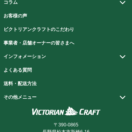
貨
貨
貨
貨
アンティーク建材
貨
コラム
貨
書斎
の
の
の
の
チューダースタイル
の
の
アンティーク雑貨
スタッフコラム
ベッドルーム
店
店
店
店
お客様の声
店
店
クイーンアンスタイル
雑貨
アンティークの魅力
ビ
ビ
ビ
ビ
ビ
ビ
キッズルーム
北欧スタイル
ビクトリアンクラフトのこだわり
ク
ク
ク
ク
ク
ク
照明
アンティーク家具のメンテナンス方法
玄関・エントランスホール
ト
ト
ト
ト
ト
ト
シャビーシックスタイル
DIY
ハイクオリティを支える職人技
事業者・店舗オーナーの皆さまへ
リ
リ
リ
リ
リ
リ
ア
ア
ア
ア
ア
ウィリアム・モリス
ア
スタイリング集
インフォメーション
ン
ン
ン
ン
ン
ン
ショップ向け什器・装飾品
スタッフブログ
ク
ク
ク
ク
ク
ク
実店舗のご案内
よくある質問
ラ
ラ
ラ
ラ
ラ
ラ
ショッピングガイド
フ
フ
フ
フ
フ
フ
送料・配送方法
ト
ト
ト
ト
ト
商品が届くまでの流れ
ト
の
の
の
の
の
の
お買い物方法
その他メニュー
instagram
youtube
pin
line
facebook
Twitter
お支払方法
カートを見る
を
を
を
を
を
を
見
見
見
見
見
見
キャンセル・返品・交換
ログイン・マイページ
る
る
る
る
る
る
〒390-0865
ポイントについて
新規会員登録
長野県松本市新橋6-16