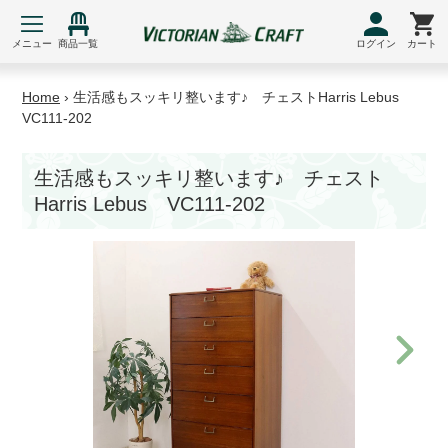
コ
ン
メニュー
商品一覧
ログイン
カート
テ
ン
Home
›
生活感もスッキリ整います♪ チェストHarris Lebus
ツ
VC111-202
に
ス
生活感もスッキリ整います♪ チェスト
キ
Harris Lebus VC111-202
ッ
プ
す
る