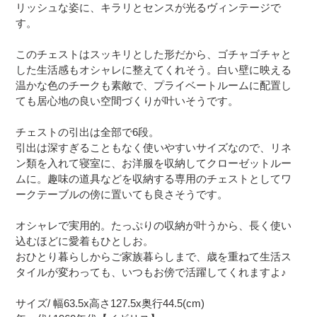
リッシュな姿に、キラリとセンスが光るヴィンテージで
す。
このチェストはスッキリとした形だから、ゴチャゴチャと
した生活感もオシャレに整えてくれそう。白い壁に映える
温かな色のチークも素敵で、プライベートルームに配置し
ても居心地の良い空間づくりが叶いそうです。
チェストの引出は全部で6段。
引出は深すぎることもなく使いやすいサイズなので、リネ
ン類を入れて寝室に、お洋服を収納してクローゼットルー
ムに。趣味の道具などを収納する専用のチェストとしてワ
ークテーブルの傍に置いても良さそうです。
オシャレで実用的。たっぷりの収納が叶うから、長く使い
込むほどに愛着もひとしお。
おひとり暮らしからご家族暮らしまで、歳を重ねて生活ス
タイルが変わっても、いつもお傍で活躍してくれますよ♪
サイズ/ 幅63.5x高さ127.5x奥行44.5(cm)