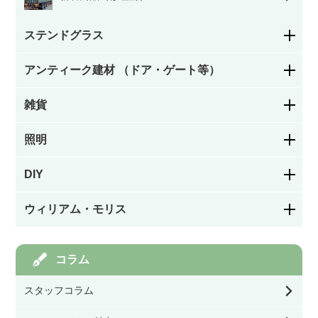
ステンドグラス
アンティーク建材 （ドア・ゲート等）
花柄
雑貨
ステンドグラスドア
幾何学模様
照明
お皿／カトラリー
パネルドア
絵付け
DIY
シャンデリア
お茶・コーヒー用品／カップ
ガラスドア
ウィリアム・モリス
カラーレス（色なし）
フック／つまみ／取っ手
ペンダントライト
キッチン／ダイニング雑貨
アイアン飾りドア
モリスの家具
コラム
ステンドグラスを飾る道具
棚受け（ブラケット）
ウォールランプ・ブラケット
玄関／ガーデン雑貨
スタッフコラム
オリジナル製作ドア
モリスの雑貨すべて
幅39.9㎝以下
バス／トイレ用品