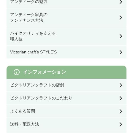
テーブル・デスク・スタンド・フロアライト
アンティークの魅力
ミラー
ドア用金物（ドアノブ・丁番等）
モリスの食器
幅40㎝～59.9㎝
アンティーク家具の
看板／サインプレート
シーリングライト・ライティングレール・スポ
メンテナンス方法
ットライト
時計
ゲート・フェンス
モリスのテーブル小物
ハイクオリティを支える
幅60㎝～79.9㎝
スイッチカバー
シェード
職人技
ウォールデコ／フレーム
モリスのファッション雑貨
Victorian craft's STYLE'S
幅80㎝以上
その他DIY用品
灯具・電球・オプション
収納雑貨
モリスのクッション／寝具
インフォメーション
オブジェ／キャンドルスタンド
ビクトリアンクラフトの店舗
モリスの照明
ビクトリアンクラフトのこだわり
クッション／寝具
モリスのファブリック（生地）
よくある質問
ファッション雑貨
送料・配送方法
モリスの壁紙