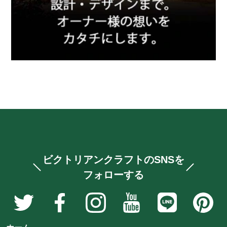
ビクトリアンクラフトのSNSを
フォローする
ア
ア
ア
ア
ア
ア
ン
ン
ン
ン
ン
ン
テ
テ
テ
テ
テ
テ