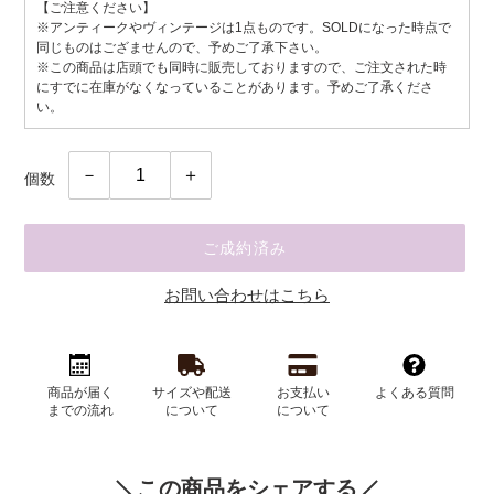
【ご注意ください】
価
※アンティークやヴィンテージは1点ものです。SOLDになった時点で
格
同じものはござませんので、予めご了承下さい。
※この商品は店頭でも同時に販売しておりますので、ご注文された時
にすでに在庫がなくなっていることがあります。予めご了承くださ
い。
個数
ご成約済み
お問い合わせはこちら
カ
ー
商品が届く
サイズや配送
お支払い
よくある質問
ト
までの流れ
について
について
に
商
品
この商品をシェアする
を