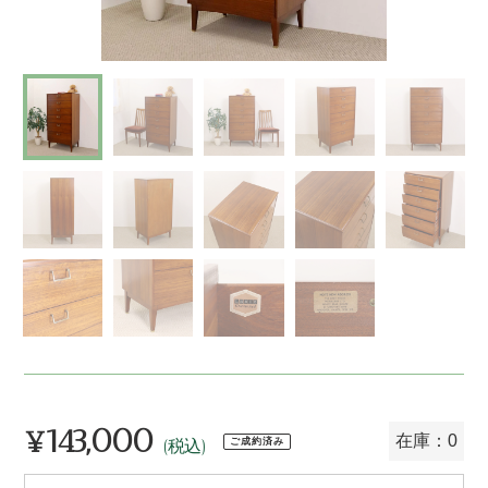
¥143,000
通
在庫：0
ご成約済み
(税込)
常