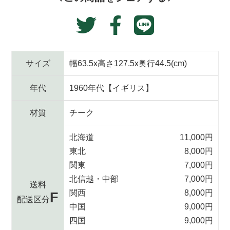
追
Translation
Facebook
加
Twitter
missing:
す
で
に
る
ja.general.social.alt
シ
投
ェ
稿
サイズ
幅63.5x高さ127.5x奥行44.5(cm)
ア
す
す
る
年代
1960年代【イギリス】
る
材質
チーク
北海道
11,000円
東北
8,000円
関東
7,000円
北信越・中部
7,000円
送料
関西
8,000円
F
配送区分
中国
9,000円
四国
9,000円