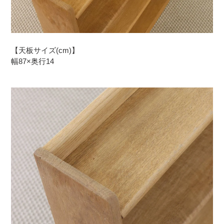
【天板サイズ(cm)】
幅87×奥行14