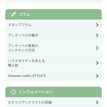
ペンダントライト
キッチン／ダイニング雑貨
アイアン飾りドア
モリスの家具
コラム
ステンドグラスを飾る道具
棚受け（ブラケット）
ウォールランプ・ブラケット
玄関／ガーデン雑貨
スタッフコラム
オリジナル製作ドア
モリスの雑貨すべて
幅39.9㎝以下
バス／トイレ用品
テーブル・デスク・スタンド・フロアライト
アンティークの魅力
ミラー
ドア用金物（ドアノブ・丁番等）
モリスの食器
幅40㎝～59.9㎝
アンティーク家具の
看板／サインプレート
シーリングライト・ライティングレール・スポ
メンテナンス方法
ットライト
時計
ゲート・フェンス
モリスのテーブル小物
ハイクオリティを支える
幅60㎝～79.9㎝
スイッチカバー
シェード
職人技
ウォールデコ／フレーム
モリスのファッション雑貨
Victorian craft's STYLE'S
幅80㎝以上
その他DIY用品
灯具・電球・オプション
収納雑貨
モリスのクッション／寝具
インフォメーション
オブジェ／キャンドルスタンド
ビクトリアンクラフトの店舗
モリスの照明