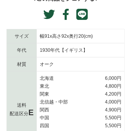
追
Translation
Facebook
加
Twitter
missing:
す
で
に
る
ja.general.social.alt
シ
投
ェ
稿
サイズ
幅91x高さ92x奥行20(cm)
ア
す
す
る
年代
1930年代【イギリス】
る
材質
オーク
北海道
6,000円
東北
4,800円
関東
4,200円
北信越・中部
4,000円
送料
関西
4,900円
E
配送区分
中国
5,500円
四国
5,500円