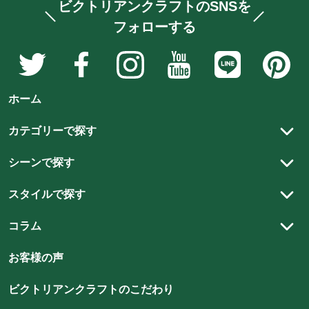
ビクトリアンクラフトのSNSを
フォローする
ア
ア
ア
ア
ア
ア
ン
ン
ン
ン
ン
ン
テ
テ
テ
テ
テ
テ
ホーム
ィ
ィ
ィ
ィ
ィ
ィ
ー
ー
ー
ー
ー
ー
カテゴリーで探す
ク
ク
ク
ク
ク
ク
アンティーク家具
家
家
家
家
家
家
シーンで探す
具
具
具
具
具
具
アンティーク以外の家具
リビング
と
と
と
と
と
と
スタイルで探す
ステンドグラス
雑
雑
雑
雑
雑
ダイニング
雑
カントリースタイル
貨
貨
貨
貨
アンティーク建材
貨
コラム
貨
書斎
の
の
の
の
チューダースタイル
の
の
アンティーク雑貨
スタッフコラム
ベッドルーム
店
店
店
店
お客様の声
店
店
クイーンアンスタイル
雑貨
アンティークの魅力
ビ
ビ
ビ
ビ
ビ
ビ
キッズルーム
北欧スタイル
ビクトリアンクラフトのこだわり
ク
ク
ク
ク
ク
ク
照明
アンティーク家具のメンテナンス方法
玄関・エントランスホール
ト
ト
ト
ト
ト
ト