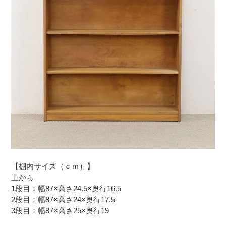
【棚内サイズ（ｃｍ）】
上から
1段目：幅87×高さ24.5×奥行16.5
2段目：幅87×高さ24×奥行17.5
3段目：幅87×高さ25×奥行19