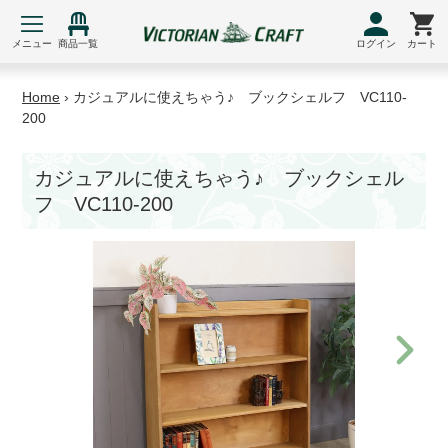
コ
ン
メニュー
商品一覧
ログイン
カート
テ
ン
Home
›
カジュアルに使えちゃう♪ ブックシェルフ VC110-
ツ
200
に
ス
カジュアルに使えちゃう♪ ブックシェル
キ
フ VC110-200
ッ
プ
す
る