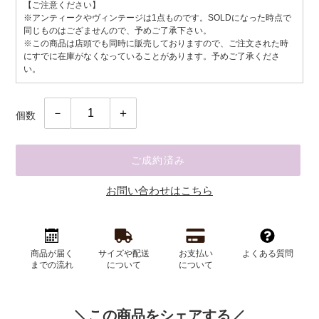
常
売
【ご注意ください】
※アンティークやヴィンテージは1点ものです。SOLDになった時点で
価
価
同じものはござませんので、予めご了承下さい。
格
※この商品は店頭でも同時に販売しておりますので、ご注文された時
格
にすでに在庫がなくなっていることがあります。予めご了承くださ
い。
個数
ご成約済み
お問い合わせはこちら
カ
ー
商品が届く
サイズや配送
お支払い
よくある質問
ト
までの流れ
について
について
に
商
品
この商品をシェアする
を