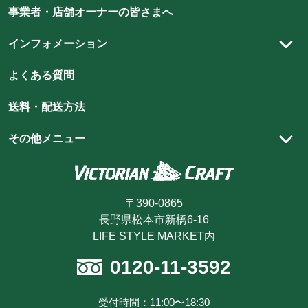
シャビーシックスタイル
DIY
ハイクオリティを支える職人技
事業者・店舗オーナーの皆さまへ
リ
リ
リ
リ
リ
リ
ア
ア
ア
ア
ア
ウィリアム・モリス
ア
スタイリング集
インフォメーション
ン
ン
ン
ン
ン
ン
ショップ向け什器・装飾品
スタッフブログ
ク
ク
ク
ク
ク
ク
実店舗のご案内
よくある質問
ラ
ラ
ラ
ラ
ラ
ラ
ショッピングガイド
フ
フ
フ
フ
フ
フ
送料・配送方法
ト
ト
ト
ト
ト
商品が届くまでの流れ
ト
の
の
の
の
の
の
お買い物方法
その他メニュー
instagram
youtube
pin
line
facebook
Twitter
お支払方法
カートを見る
を
を
を
を
を
を
見
見
見
見
見
見
キャンセル・返品・交換
ログイン・マイページ
る
る
る
る
る
る
〒390-0865
ポイントについて
新規会員登録
長野県松本市新橋6-16
最近見た商品
LIFE STYLE MARKET内
注文履歴を見る
0120-11-3592
お気に入り商品を見る
メルマガ登録
受付時間：11:00〜18:30