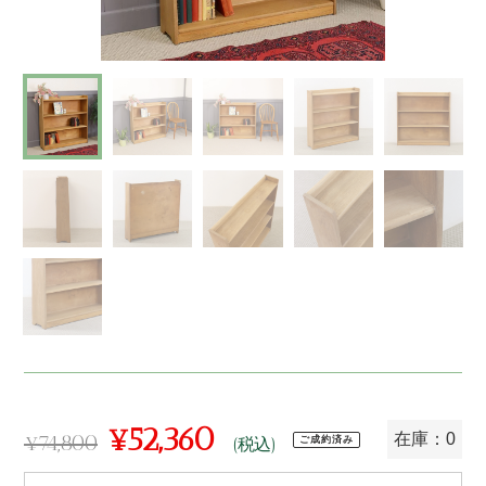
¥52,360
¥74,800
在庫：0
ご成約済み
(税込)
通
販