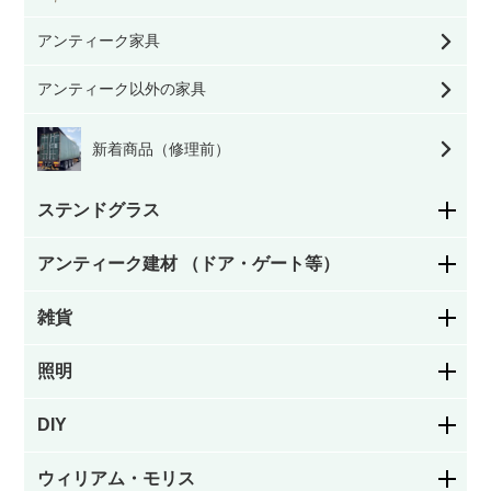
アンティーク家具
アンティーク以外の家具
新着商品（修理前）
ステンドグラス
アンティーク建材 （ドア・ゲート等）
花柄
雑貨
ステンドグラスドア
幾何学模様
照明
お皿／カトラリー
パネルドア
絵付け
DIY
シャンデリア
お茶・コーヒー用品／カップ
ガラスドア
ウィリアム・モリス
カラーレス（色なし）
フック／つまみ／取っ手