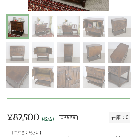
¥82,500
通
在庫：0
ご成約済み
(税込)
常
【ご注意ください】
価