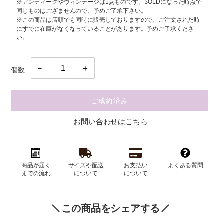
※アンティークやヴィンテージは1点ものです。SOLDになった時点で
格
同じものはござませんので、予めご了承下さい。
※この商品は店頭でも同時に販売しておりますので、ご注文された時
にすでに在庫がなくなっていることがあります。予めご了承くださ
い。
個数
ご成約済み
お問い合わせはこちら
カ
ー
商品が届く
サイズや配送
お支払い
よくある質問
ト
までの流れ
について
について
に
商
品
この商品をシェアする
を
追