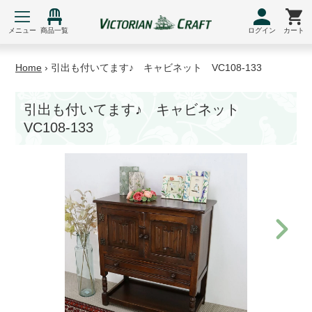
コ
ン
メニュー
商品一覧
ログイン
カート
テ
ン
Home
›
引出も付いてます♪ キャビネット VC108-133
ツ
に
ス
引出も付いてます♪ キャビネット
キ
VC108-133
ッ
プ
す
る