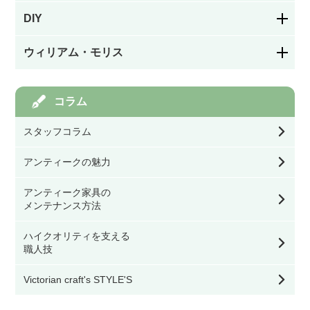
パネルドア
絵付け
DIY
シャンデリア
お茶・コーヒー用品／カップ
ガラスドア
ウィリアム・モリス
カラーレス（色なし）
フック／つまみ／取っ手
ペンダントライト
キッチン／ダイニング雑貨
アイアン飾りドア
モリスの家具
コラム
ステンドグラスを飾る道具
棚受け（ブラケット）
ウォールランプ・ブラケット
玄関／ガーデン雑貨
スタッフコラム
オリジナル製作ドア
モリスの雑貨すべて
幅39.9㎝以下
バス／トイレ用品
テーブル・デスク・スタンド・フロアライト
アンティークの魅力
ミラー
ドア用金物（ドアノブ・丁番等）
モリスの食器
幅40㎝～59.9㎝
アンティーク家具の
看板／サインプレート
シーリングライト・ライティングレール・スポ
メンテナンス方法
ットライト
時計
ゲート・フェンス
モリスのテーブル小物
ハイクオリティを支える
幅60㎝～79.9㎝
スイッチカバー
シェード
職人技
ウォールデコ／フレーム
モリスのファッション雑貨
Victorian craft's STYLE'S
幅80㎝以上
その他DIY用品
灯具・電球・オプション
収納雑貨