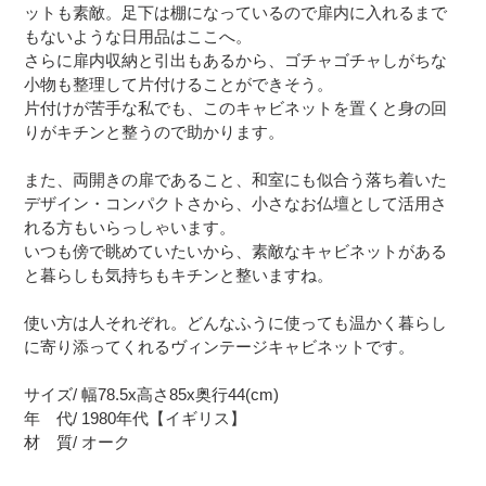
ットも素敵。足下は棚になっているので扉内に入れるまで
もないような日用品はここへ。
さらに扉内収納と引出もあるから、ゴチャゴチャしがちな
小物も整理して片付けることができそう。
片付けが苦手な私でも、このキャビネットを置くと身の回
りがキチンと整うので助かります。
また、両開きの扉であること、和室にも似合う落ち着いた
デザイン・コンパクトさから、小さなお仏壇として活用さ
れる方もいらっしゃいます。
いつも傍で眺めていたいから、素敵なキャビネットがある
と暮らしも気持ちもキチンと整いますね。
使い方は人それぞれ。どんなふうに使っても温かく暮らし
に寄り添ってくれるヴィンテージキャビネットです。
サイズ/ 幅78.5x高さ85x奥行44(cm)
年 代/ 1980年代【イギリス】
材 質/ オーク