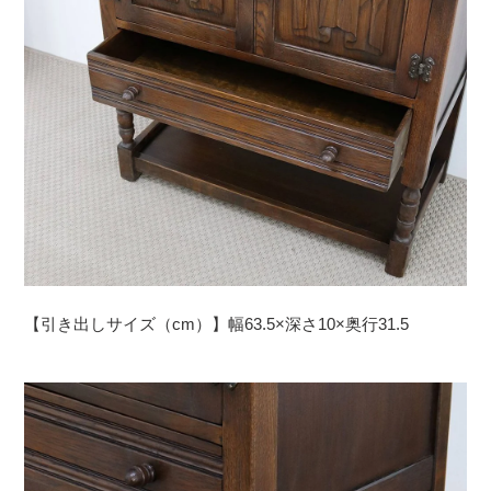
【引き出しサイズ（cm）】幅63.5×深さ10×奥行31.5