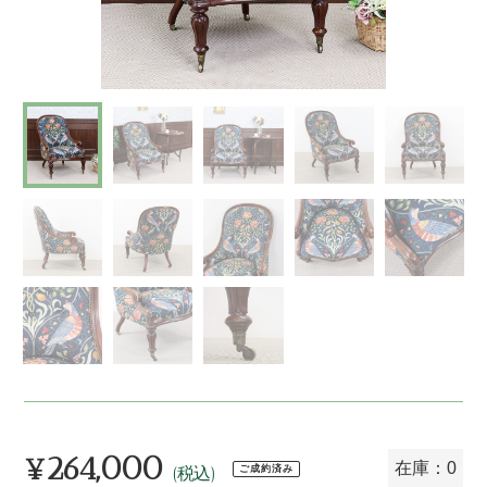
¥264,000
通
在庫：0
ご成約済み
(税込)