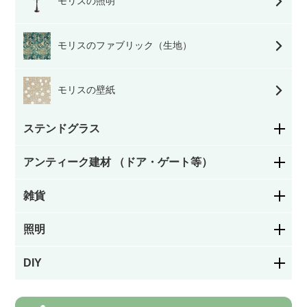
モリスの照明
モリスのファブリック（生地）
モリスの壁紙
ステンドグラス
アンティーク建材 （ドア・ゲート等）
花柄
雑貨
ステンドグラスドア
幾何学模様
照明
お皿／カトラリー
パネルドア
絵付け
DIY
シャンデリア
お茶・コーヒー用品／カップ
ガラスドア
カラーレス（色なし）
フック／つまみ／取っ手