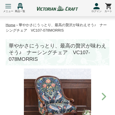
コ
ン
メニュー
商品一覧
ログイン
カート
テ
ン
Home
›
華やかさにうっとり、最高の贅沢が味わえそう♪ ナー
ツ
シングチェア VC107-078MORRIS
に
ス
華やかさにうっとり、最高の贅沢が味わえ
キ
そう♪ ナーシングチェア VC107-
ッ
プ
078MORRIS
す
る