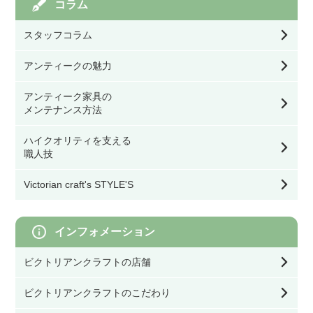
コラム
ペンダントライト
キッチン／ダイニング雑貨
アイアン飾りドア
スタッフコラム
ステンドグラスを飾る道具
棚受け（ブラケット）
ウォールランプ・ブラケット
玄関／ガーデン雑貨
アンティークの魅力
オリジナル製作ドア
幅39.9㎝以下
バス／トイレ用品
アンティーク家具の
テーブル・デスク・スタンド・フロアライト
ミラー
メンテナンス方法
ドア用金物（ドアノブ・丁番等）
幅40㎝～59.9㎝
看板／サインプレート
シーリングライト・ライティングレール・スポ
ハイクオリティを支える
ットライト
時計
職人技
ゲート・フェンス
幅60㎝～79.9㎝
スイッチカバー
Victorian craft's STYLE'S
シェード
ウォールデコ／フレーム
幅80㎝以上
その他DIY用品
インフォメーション
灯具・電球・オプション
収納雑貨
ビクトリアンクラフトの店舗
オブジェ／キャンドルスタンド
ビクトリアンクラフトのこだわり