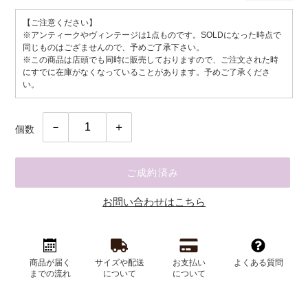
常
【ご注意ください】
価
※アンティークやヴィンテージは1点ものです。SOLDになった時点で
格
同じものはござませんので、予めご了承下さい。
※この商品は店頭でも同時に販売しておりますので、ご注文された時
にすでに在庫がなくなっていることがあります。予めご了承くださ
い。
個数
ご成約済み
お問い合わせはこちら
カ
ー
商品が届く
サイズや配送
お支払い
よくある質問
ト
までの流れ
について
について
に
商