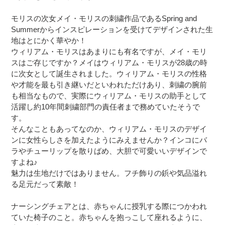
モリスの次女メイ・モリスの刺繍作品であるSpring and
Summerからインスピレーションを受けてデザインされた生
地はとにかく華やか！
ウィリアム・モリスはあまりにも有名ですが、メイ・モリ
スはご存じですか？メイはウィリアム・モリスが28歳の時
に次女として誕生されました。ウィリアム・モリスの性格
や才能を最も引き継いだといわれただけあり、刺繍の腕前
も相当なもので、実際にウィリアム・モリスの助手として
活躍し約10年間刺繍部門の責任者まで務めていたそうで
す。
そんなこともあってなのか、ウィリアム・モリスのデザイ
ンに女性らしさを加えたようにみえませんか？インコにバ
ラやチューリップを散りばめ、大胆で可愛いいデザインで
すよね♪
魅力は生地だけではありません。フチ飾りの鋲や気品溢れ
る足元だって素敵！
ナーシングチェアとは、赤ちゃんに授乳する際につかわれ
ていた椅子のこと。赤ちゃんを抱っこして座れるように、