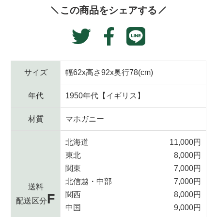
品
この商品をシェアする
を
追
Translation
Facebook
加
Twitter
missing:
す
で
に
る
ja.general.social.alt
シ
投
ェ
稿
サイズ
幅62x高さ92x奥行78(cm)
ア
す
す
る
年代
1950年代【イギリス】
る
材質
マホガニー
北海道
11,000円
東北
8,000円
関東
7,000円
北信越・中部
7,000円
送料
関西
8,000円
F
配送区分
中国
9,000円