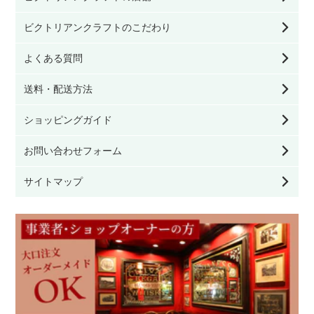
モリスの照明
その他テーブル
オブジェ／キャンドルスタンド
ビクトリアンクラフトのこだわり
モリスのファブリック（生地）
よくある質問
サイドボード・カップボード
クッション／寝具
送料・配送方法
モリスの壁紙
キャビネット・ブックケース
ファッション雑貨
ショッピングガイド
チェスト・ワードローブ・ドレッシングテーブ
お問い合わせフォーム
ル
看板／サインプレート
サイトマップ
デスク・ビューロー
家具のお手入れ用品
その他家具
その他雑貨
ウィリアム モリス
モリスの雑貨