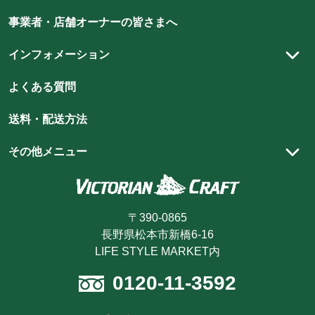
玄関・エントランスホール
ト
ト
ト
ト
ト
ト
シャビーシックスタイル
DIY
ハイクオリティを支える職人技
事業者・店舗オーナーの皆さまへ
リ
リ
リ
リ
リ
リ
ア
ア
ア
ア
ア
ウィリアム・モリス
ア
スタイリング集
インフォメーション
ン
ン
ン
ン
ン
ン
ショップ向け什器・装飾品
スタッフブログ
ク
ク
ク
ク
ク
ク
実店舗のご案内
よくある質問
ラ
ラ
ラ
ラ
ラ
ラ
ショッピングガイド
フ
フ
フ
フ
フ
フ
送料・配送方法
ト
ト
ト
ト
ト
商品が届くまでの流れ
ト
の
の
の
の
の
の
お買い物方法
その他メニュー
instagram
youtube
pin
line
facebook
Twitter
お支払方法
カートを見る
を
を
を
を
を
を
見
見
見
見
見
見
キャンセル・返品・交換
ログイン・マイページ
る
る
る
る
る
る
〒390-0865
ポイントについて
新規会員登録
長野県松本市新橋6-16
最近見た商品
LIFE STYLE MARKET内
注文履歴を見る
0120-11-3592
お気に入り商品を見る