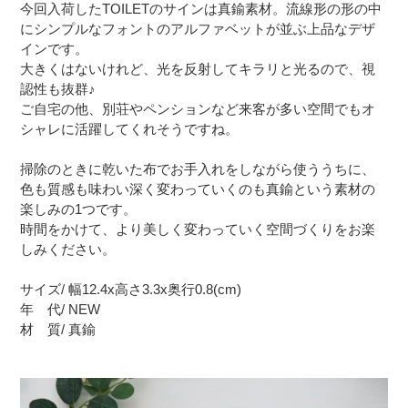
今回入荷したTOILETのサインは真鍮素材。流線形の形の中
にシンプルなフォントのアルファベットが並ぶ上品なデザ
インです。
大きくはないけれど、光を反射してキラリと光るので、視
認性も抜群♪
ご自宅の他、別荘やペンションなど来客が多い空間でもオ
シャレに活躍してくれそうですね。
掃除のときに乾いた布でお手入れをしながら使ううちに、
色も質感も味わい深く変わっていくのも真鍮という素材の
楽しみの1つです。
時間をかけて、より美しく変わっていく空間づくりをお楽
しみください。
サイズ/ 幅12.4x高さ3.3x奥行0.8(cm)
年 代/ NEW
材 質/ 真鍮