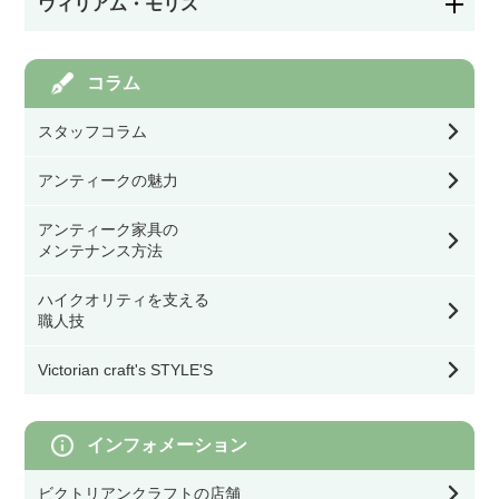
ウィリアム・モリス
シャンデリア
ソファ
お茶・コーヒー用品／カップ
ガラスドア
カラーレス（色なし）
モリスの家具
コラム
ペンダントライト
スツール・ベンチ・カウンターチェア
キッチン／ダイニング雑貨
アイアン飾りドア
スタッフコラム
ステンドグラスを飾る道具
モリスの雑貨すべて
ウォールランプ・ブラケット
その他チェア
玄関／ガーデン雑貨
アンティークの魅力
オリジナル製作ドア
幅39.9㎝以下
モリスの食器
アンティーク家具の
テーブル・デスク・スタンド・フロアライト
ダイニングテーブル
ミラー
メンテナンス方法
ドア用金物（ドアノブ・丁番等）
幅40㎝～59.9㎝
モリスのテーブル小物
シーリングライト・ライティングレール・スポ
オケージョナル・コンソールテーブル・サイド
ハイクオリティを支える
ットライト
テーブル
時計
職人技
ゲート・フェンス
幅60㎝～79.9㎝
モリスのファッション雑貨
Victorian craft's STYLE'S
シェード
コーヒーテーブル
ウォールデコ／フレーム
幅80㎝以上
モリスのクッション／寝具
インフォメーション
灯具・電球・オプション
ネストテーブル・ワインテーブル
収納雑貨
ビクトリアンクラフトの店舗