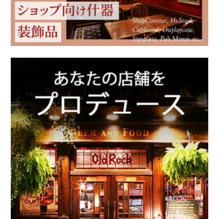
Ercol / アーコール
英国ブランド雑貨
アンティーク家具
クリスマス雑貨
アンティーク以外の家具
新着商品（修理前）