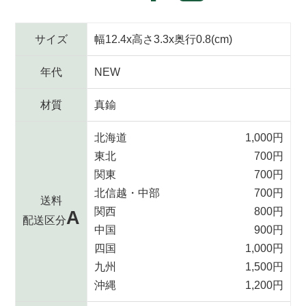
に
る
ja.general.social.alt
シ
投
ェ
稿
サイズ
幅12.4x高さ3.3x奥行0.8(cm)
ア
す
す
る
年代
NEW
る
材質
真鍮
北海道
1,000円
東北
700円
関東
700円
北信越・中部
700円
送料
関西
800円
A
配送区分
中国
900円
四国
1,000円
九州
1,500円
沖縄
1,200円