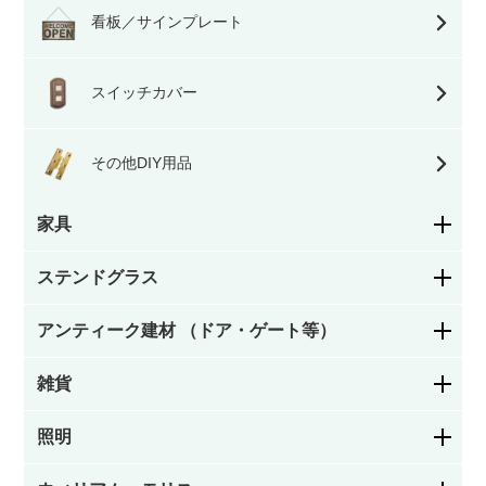
看板／サインプレート
スイッチカバー
その他DIY用品
家具
ステンドグラス
ダイニングチェア・キッチンチェア
アンティーク建材 （ドア・ゲート等）
花柄
サロンチェア・ホールチェア・レディースチェ
ア・ナーシングチェア
雑貨
ステンドグラスドア
幾何学模様
アームチェア・ロッキングチェア
照明
お皿／カトラリー
パネルドア
絵付け