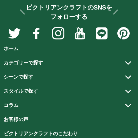
ビクトリアンクラフトのSNSを
フォローする
ア
ア
ア
ア
ア
ア
ン
ン
ン
ン
ン
ン
テ
テ
テ
テ
テ
テ
ホーム
ィ
ィ
ィ
ィ
ィ
ィ
ー
ー
ー
ー
ー
ー
カテゴリーで探す
ク
ク
ク
ク
ク
ク
アンティーク家具
家
家
家
家
家
家
シーンで探す
具
具
具
具
具
具
アンティーク以外の家具
リビング
と
と
と
と
と
と
スタイルで探す
ステンドグラス
雑
雑
雑
雑
雑
ダイニング
雑
カントリースタイル
貨
貨
貨
貨
アンティーク建材
貨
コラム
貨
書斎
の
の
の
の
チューダースタイル
の
の
アンティーク雑貨
スタッフコラム
ベッドルーム
店
店
店
店
お客様の声
店
店
クイーンアンスタイル
雑貨
アンティークの魅力
ビ
ビ
ビ
ビ
ビ
ビ
キッズルーム
北欧スタイル
ビクトリアンクラフトのこだわり
ク
ク
ク
ク
ク
ク
照明
アンティーク家具のメンテナンス方法