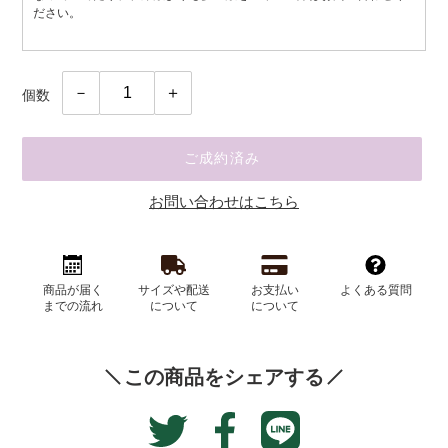
ださい。
個数
ご成約済み
お問い合わせはこちら
カ
ー
商品が届く
サイズや配送
お支払い
よくある質問
ト
までの流れ
について
について
に
商
品
この商品をシェアする
を
追
Translation
Facebook
加
Twitter
missing:
す
で