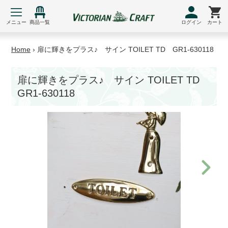
コ
ン
メニュー
商品一覧
ログイン
カート
テ
ン
Home
›
扉に輝きをプラス♪ サイン TOILET TD GR1-630118
ツ
に
ス
扉に輝きをプラス♪ サイン TOILET TD
キ
GR1-630118
ッ
プ
す
る