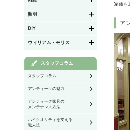
ステンドグラスドア
家族を
アームチェア・ロッキ
照明
お皿／カトラリー
ングチェア
絵付け
パネルドア
ア
DIY
シャンデリア
お茶・コーヒー用品／
ソファ
カラーレス（色なし）
カップ
ガラスドア
フック／つまみ／取っ
ウィリアム・モリス
手
ペンダントライト
スツール・ベンチ・カ
キッチン／ダイニング
ステンドグラスを飾る
ウンターチェア
雑貨
アイアン飾りドア
モリスの家具
道具
スタッフコラム
棚受け（ブラケット）
ウォールランプ・ブラ
ケット
その他チェア
玄関／ガーデン雑貨
幅39.9㎝以下
スタッフコラム
オリジナル製作ドア
モリスの雑貨すべて
バス／トイレ用品
テーブル・デスク・ス
アンティークの魅力
タンド・フロアライト
ダイニングテーブル
ミラー
ドア用金物（ドアノ
幅40㎝～59.9㎝
モリスの食器
ブ・丁番等）
アンティーク家具の
看板／サインプレート
シーリングライト・ラ
オケージョナル・コン
メンテナンス方法
イティングレール・ス
時計
ソールテーブル・サイ
幅60㎝～79.9㎝
ポットライト
ゲート・フェンス
モリスのテーブル小物
ドテーブル
ハイクオリティを支える
スイッチカバー
職人技
ウォールデコ／フレー
シェード