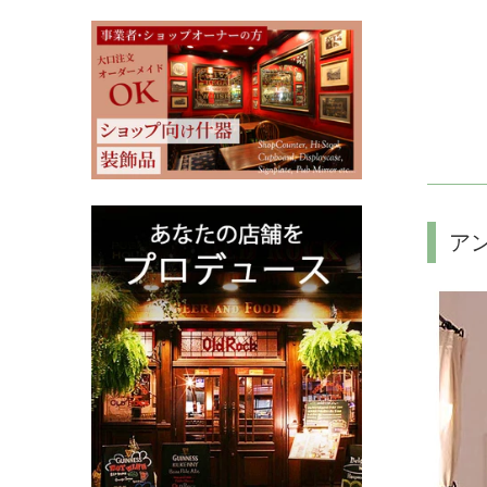
その他雑貨
その他家具
モリスの雑貨
ウィリアム モリス
英国ブランド雑貨
Ercol / アーコール
クリスマス雑貨
アンティーク家具
ア
アンティーク以外の家具
新着商品（修理前）