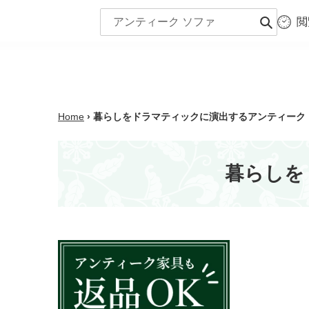
コ
閲
ン
商品一覧
シー
送
テ
信
ン
ツ
に
ス
Home
›
暮らしをドラマティックに演出するアンティーク
キ
ッ
プ
暮らしを
す
る