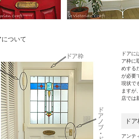
アについて
ドアに
ア枠に
めする
が必要
現状で
ますが
店では
ドア
アンテ