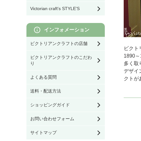
モリスのファッション
幅80㎝以上
ム
コーヒーテーブル
雑貨
Victorian craft's STYLE'S
その他DIY用品
灯具・電球・オプショ
収納雑貨
ネストテーブル・ワイ
モリスのクッション／
ン
ンテーブル
寝具
インフォメーション
オブジェ／キャンドル
ビクトリアンクラフトの店舗
スタンド
その他テーブル
モリスの照明
ビクト
189
ビクトリアンクラフトのこだわ
クッション／寝具
サイドボード・カップ
多く取
り
モリスのファブリック
ボード
（生地）
デザイ
よくある質問
クトが
ファッション雑貨
キャビネット・ブック
モリスの壁紙
ケース
送料・配送方法
看板／サインプレート
チェスト・ワードロー
ショッピングガイド
ブ・ドレッシングテー
ブル
お問い合わせフォーム
家具のお手入れ用品
デスク・ビューロー
サイトマップ