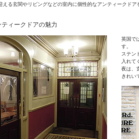
迎える玄関やリビングなどの室内に個性的なアンティークドア
ンティークドアの魅力
英国で
す。
ステン
入れて
夜は、
きれい