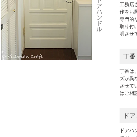
工務店
作をお
専門的
取り付
明させ
丁番
丁番は
ズが異
させて
はご相
ドア
ドアハ