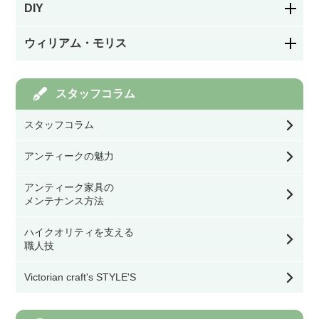
絵付け
DIY
シャンデリア
ソファ
お茶・コーヒー用品／カップ
ガラスドア
ウィリアム・モリス
カラーレス（色なし）
フック／つまみ／取っ手
ペンダントライト
スツール・ベンチ・カウンターチェア
キッチン／ダイニング雑貨
アイアン飾りドア
モリスの家具
スタッフコラム
ステンドグラスを飾る道具
棚受け（ブラケット）
ウォールランプ・ブラケット
その他チェア
玄関／ガーデン雑貨
スタッフコラム
オリジナル製作ドア
モリスの雑貨すべて
幅39.9㎝以下
バス／トイレ用品
テーブル・デスク・スタンド・フロアライト
ダイニングテーブル
アンティークの魅力
ミラー
ドア用金物（ドアノブ・丁番等）
モリスの食器
幅40㎝～59.9㎝
アンティーク家具の
看板／サインプレート
シーリングライト・ライティングレール・スポ
オケージョナル・コンソールテーブル・サイド
メンテナンス方法
ットライト
テーブル
時計
ゲート・フェンス
モリスのテーブル小物
ハイクオリティを支える
幅60㎝～79.9㎝
スイッチカバー
シェード
職人技
コーヒーテーブル
ウォールデコ／フレーム
モリスのファッション雑貨
Victorian craft's STYLE'S
幅80㎝以上
その他DIY用品
灯具・電球・オプション
ネストテーブル・ワインテーブル
収納雑貨
モリスのクッション／寝具