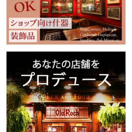
Ercol / アーコール
英国ブランド雑貨
アンティーク家具
クリスマス雑貨
アンティーク以外の家具
新着商品（修理前）