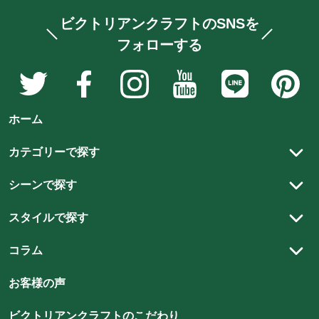
ビクトリアンクラフトのSNSを
フォローする
ア
ア
ア
ア
ア
ア
ン
ン
ン
ン
ン
ン
テ
テ
テ
テ
テ
テ
ホーム
ィ
ィ
ィ
ィ
ィ
ィ
ー
ー
ー
ー
ー
ー
カテゴリーで探す
ク
ク
ク
ク
ク
ク
アンティーク家具
家
家
家
家
家
家
シーンで探す
具
具
具
具
具
具
アンティーク以外の家具
リビング
と
と
と
と
と
と
スタイルで探す
ステンドグラス
雑
雑
雑
雑
雑
ダイニング
雑
カントリースタイル
貨
貨
貨
貨
アンティーク建材
貨
コラム
貨
書斎
の
の
の
の
チューダースタイル
の
の
アンティーク雑貨
スタッフコラム
ベッドルーム
店
店
店
店
お客様の声
店
店
クイーンアンスタイル
雑貨
アンティークの魅力
ビ
ビ
ビ
ビ
ビ
ビ
キッズルーム
北欧スタイル
ビクトリアンクラフトのこだわり
ク
ク
ク
ク
ク
ク