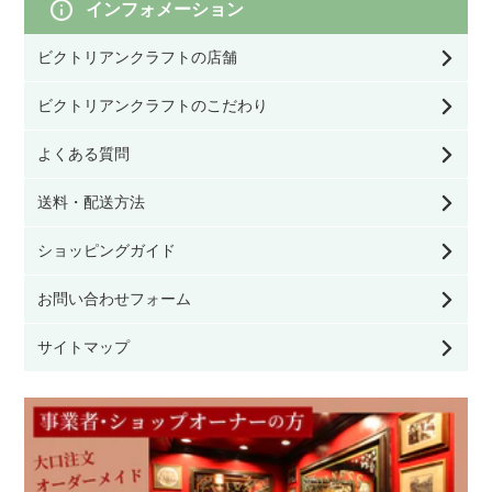
インフォメーション
その他テーブル
オブジェ／キャンドルスタンド
ビクトリアンクラフトの店舗
モリスの照明
サイドボード・カップボード
ビクトリアンクラフトのこだわり
クッション／寝具
モリスのファブリック（生地）
よくある質問
キャビネット・ブックケース
ファッション雑貨
送料・配送方法
モリスの壁紙
チェスト・ワードローブ・ドレッシングテーブ
ショッピングガイド
ル
看板／サインプレート
お問い合わせフォーム
デスク・ビューロー
家具のお手入れ用品
サイトマップ
その他家具
その他雑貨
ウィリアム モリス
モリスの雑貨