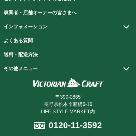
照明
アンティーク家具のメンテナンス方法
玄関・エントランスホール
ト
ト
ト
ト
ト
ト
シャビーシックスタイル
DIY
ハイクオリティを支える職人技
事業者・店舗オーナーの皆さまへ
リ
リ
リ
リ
リ
リ
ア
ア
ア
ア
ア
ウィリアム・モリス
ア
スタイリング集
インフォメーション
ン
ン
ン
ン
ン
ン
ショップ向け什器・装飾品
スタッフブログ
ク
ク
ク
ク
ク
ク
実店舗のご案内
よくある質問
ラ
ラ
ラ
ラ
ラ
ラ
ショッピングガイド
フ
フ
フ
フ
フ
フ
送料・配送方法
ト
ト
ト
ト
ト
商品が届くまでの流れ
ト
の
の
の
の
の
の
お買い物方法
その他メニュー
instagram
youtube
pin
line
facebook
Twitter
お支払方法
カートを見る
を
を
を
を
を
を
見
見
見
見
見
見
キャンセル・返品・交換
ログイン・マイページ
る
る
る
る
る
る
〒390-0865
ポイントについて
新規会員登録
長野県松本市新橋6-16
最近見た商品
LIFE STYLE MARKET内
注文履歴を見る
0120-11-3592
お気に入り商品を見る