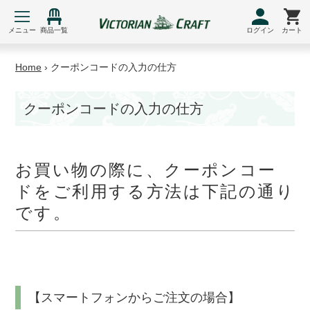
コ
ン
メニュー
商品一覧
ログイン
カート
テ
ン
Home
›
クーポンコードの入力の仕方
ツ
に
ス
クーポンコードの入力の仕方
キ
ッ
プ
お買い物の際に、クーポンコー
す
ドをご利用する方法は下記の通り
る
です。
【スマートフォンからご注文の場合】