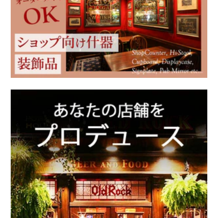
ウィリアム モリス
モリスの雑貨
Ercol / アーコール
英国ブランド雑貨
アンティーク家具
クリスマス雑貨
アンティーク以外の家具
新着商品（修理前）