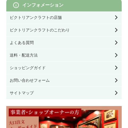
幅80㎝以上
モリスのクッション／寝具
インフォメーション
灯具・電球・オプション
ネストテーブル・ワインテーブル
収納雑貨
ビクトリアンクラフトの店舗
モリスの照明
その他テーブル
オブジェ／キャンドルスタンド
ビクトリアンクラフトのこだわり
モリスのファブリック（生地）
よくある質問
サイドボード・カップボード
クッション／寝具
送料・配送方法
モリスの壁紙
キャビネット・ブックケース
ファッション雑貨
ショッピングガイド
チェスト・ワードローブ・ドレッシングテーブ
お問い合わせフォーム
ル
看板／サインプレート
サイトマップ
デスク・ビューロー
家具のお手入れ用品
その他家具
その他雑貨