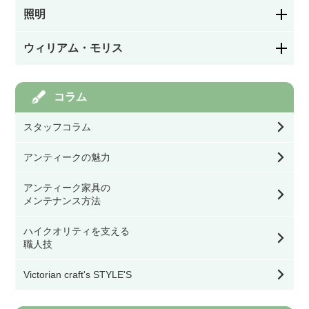
アームチェア・ロッキングチェア
照明
お皿／カトラリー
パネルドア
絵付け
ウィリアム・モリス
シャンデリア
ソファ
お茶・コーヒー用品／カップ
ガラスドア
カラーレス（色なし）
モリスの家具
コラム
ペンダントライト
スツール・ベンチ・カウンターチェア
キッチン／ダイニング雑貨
アイアン飾りドア
スタッフコラム
ステンドグラスを飾る道具
モリスの雑貨すべて
ウォールランプ・ブラケット
その他チェア
玄関／ガーデン雑貨
アンティークの魅力
オリジナル製作ドア
幅39.9㎝以下
モリスの食器
アンティーク家具の
テーブル・デスク・スタンド・フロアライト
ダイニングテーブル
ミラー
メンテナンス方法
ドア用金物（ドアノブ・丁番等）
幅40㎝～59.9㎝
モリスのテーブル小物
シーリングライト・ライティングレール・スポ
オケージョナル・コンソールテーブル・サイド
ハイクオリティを支える
ットライト
テーブル
時計
職人技
ゲート・フェンス
幅60㎝～79.9㎝
モリスのファッション雑貨
Victorian craft's STYLE'S
シェード
コーヒーテーブル
ウォールデコ／フレーム