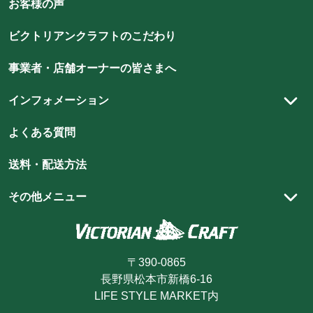
ベッドルーム
店
店
店
店
お客様の声
店
店
クイーンアンスタイル
雑貨
アンティークの魅力
ビ
ビ
ビ
ビ
ビ
ビ
キッズルーム
北欧スタイル
ビクトリアンクラフトのこだわり
ク
ク
ク
ク
ク
ク
照明
アンティーク家具のメンテナンス方法
玄関・エントランスホール
ト
ト
ト
ト
ト
ト
シャビーシックスタイル
DIY
ハイクオリティを支える職人技
事業者・店舗オーナーの皆さまへ
リ
リ
リ
リ
リ
リ
ア
ア
ア
ア
ア
ウィリアム・モリス
ア
スタイリング集
インフォメーション
ン
ン
ン
ン
ン
ン
ショップ向け什器・装飾品
スタッフブログ
ク
ク
ク
ク
ク
ク
実店舗のご案内
よくある質問
ラ
ラ
ラ
ラ
ラ
ラ
ショッピングガイド
フ
フ
フ
フ
フ
フ
送料・配送方法
ト
ト
ト
ト
ト
商品が届くまでの流れ
ト
の
の
の
の
の
の
お買い物方法
その他メニュー
instagram
youtube
pin
line
facebook
Twitter
お支払方法
カートを見る
を
を
を
を
を
を
見
見
見
見
見
見
キャンセル・返品・交換
ログイン・マイページ
る
る
る
る
る
る
〒390-0865
ポイントについて
新規会員登録
長野県松本市新橋6-16
最近見た商品
LIFE STYLE MARKET内