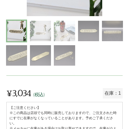
¥3,034
通
在庫：1
(税込)
常
【ご注意ください】
価
※この商品は店頭でも同時に販売しておりますので、ご注文された時
格
にすでに在庫がなくなっていることがあります。予めご了承くださ
い。
※メーカーに在庫がある場合はお取り寄せできますので、在庫が０と