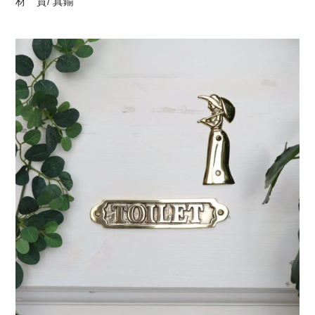
材 質/ 真鍮