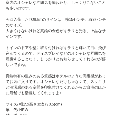
室内のオシャレな雰囲気を損ねたり、しっくりこないこと
も多いのです。
今回入荷したTOILETのサインは、横15センチ、縦3センチ
のサイズ。
大きくはないけれど真鍮の金色がキラリと光る、上品なサ
インです。
トイレのドアや壁に取り付ければキラリと輝いて目に飛び
込んでくるので、ディスプレイなどのオシャレな雰囲気を
邪魔することなく、しっかりとお知らせしてくれるのが嬉
しいですね。
真鍮特有の重みのある質感はホテルのような高級感があっ
てお気に入りです。オシャレなだけじゃなくて、スッキリ
と清潔感のある空間を印象付けてくれるからご自宅のほか
に店舗でも活躍してくれますよ♪
サイズ/ 幅15x高さ3x奥行0.5(cm)
年 代/ NEW