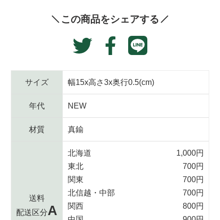
す
この商品をシェアする
る
Translation
Facebook
Twitter
missing:
で
に
ja.general.social.alt
シ
投
ェ
稿
サイズ
幅15x高さ3x奥行0.5(cm)
ア
す
す
る
年代
NEW
る
材質
真鍮
北海道
1,000円
東北
700円
関東
700円
北信越・中部
700円
送料
関西
800円
A
配送区分
中国
900円