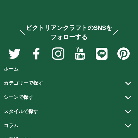
ビクトリアンクラフトのSNSを
フォローする
ア
ア
ア
ア
ア
ア
ン
ン
ン
ン
ン
ン
テ
テ
テ
テ
テ
テ
ホーム
ィ
ィ
ィ
ィ
ィ
ィ
ー
ー
ー
ー
ー
ー
カテゴリーで探す
ク
ク
ク
ク
ク
ク
アンティーク家具
家
家
家
家
家
家
シーンで探す
具
具
具
具
具
具
アンティーク以外の家具
リビング
と
と
と
と
と
と
スタイルで探す
ステンドグラス
雑
雑
雑
雑
雑
ダイニング
雑
カントリースタイル
貨
貨
貨
貨
アンティーク建材
貨
コラム
貨
書斎
の
の
の
の
チューダースタイル
の
の
アンティーク雑貨
スタッフコラム