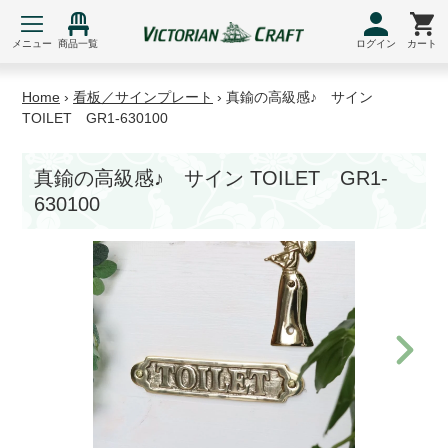
コ
ン
メニュー
商品一覧
ログイン
カート
テ
ン
Home
›
看板／サインプレート
›
真鍮の高級感♪ サイン
ツ
TOILET GR1-630100
に
ス
真鍮の高級感♪ サイン TOILET GR1-
キ
630100
ッ
プ
す
る