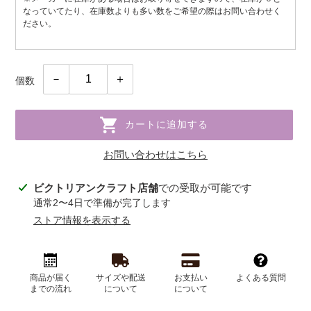
なっていてたり、在庫数よりも多い数をご希望の際はお問い合わせく
ださい。
個数
カートに追加する
お問い合わせはこちら
カ
ビクトリアンクラフト店舗
での受取が可能です
ー
通常2〜4日で準備が完了します
ト
ストア情報を表示する
に
商
品
を
商品が届く
サイズや配送
お支払い
よくある質問
までの流れ
について
について
追
加