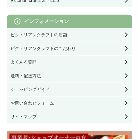
Victorian craft's STYLE'S
幅80㎝以上
その他DIY用品
灯具・電球・オプション
ネストテーブル・ワインテーブル
収納雑貨
モリスのクッション／寝具
インフォメーション
その他テーブル
オブジェ／キャンドルスタンド
ビクトリアンクラフトの店舗
モリスの照明
サイドボード・カップボード
ビクトリアンクラフトのこだわり
クッション／寝具
モリスのファブリック（生地）
よくある質問
キャビネット・ブックケース
ファッション雑貨
送料・配送方法
モリスの壁紙
チェスト・ワードローブ・ドレッシングテーブ
ショッピングガイド
ル
看板／サインプレート
お問い合わせフォーム
デスク・ビューロー
家具のお手入れ用品
サイトマップ
その他家具
その他雑貨