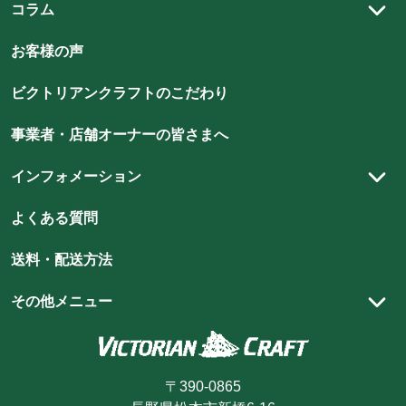
貨
貨
貨
貨
アンティーク建材
貨
コラム
貨
書斎
の
の
の
の
チューダースタイル
の
の
アンティーク雑貨
スタッフコラム
ベッドルーム
店
店
店
店
お客様の声
店
店
クイーンアンスタイル
雑貨
アンティークの魅力
ビ
ビ
ビ
ビ
ビ
ビ
キッズルーム
北欧スタイル
ビクトリアンクラフトのこだわり
ク
ク
ク
ク
ク
ク
照明
アンティーク家具のメンテナンス方法
玄関・エントランスホール
ト
ト
ト
ト
ト
ト
シャビーシックスタイル
DIY
ハイクオリティを支える職人技
事業者・店舗オーナーの皆さまへ
リ
リ
リ
リ
リ
リ
ア
ア
ア
ア
ア
ウィリアム・モリス
ア
スタイリング集
インフォメーション
ン
ン
ン
ン
ン
ン
ショップ向け什器・装飾品
スタッフブログ
ク
ク
ク
ク
ク
ク
実店舗のご案内
よくある質問
ラ
ラ
ラ
ラ
ラ
ラ
ショッピングガイド
フ
フ
フ
フ
フ
フ
送料・配送方法
ト
ト
ト
ト
ト
商品が届くまでの流れ
ト
の
の
の
の
の
の
お買い物方法
その他メニュー
instagram
youtube
pin
line
facebook
Twitter
お支払方法
カートを見る
を
を
を
を
を
を
見
見
見
見
見
見
キャンセル・返品・交換
ログイン・マイページ
る
る
る
る
る
る
〒390-0865
ポイントについて
新規会員登録