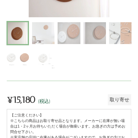
¥15,180
通
取り寄せ
(税込)
常
【ご注意ください】
価
※こちらの商品はお取り寄せ品となります。メーカーに在庫が無い場
格
合は1・2ヶ月お待ちいただく場合が御座います。お急ぎの方は予めお
問合せ下さい。
※実店舗の店頭に在庫がある場合がございますので、お急ぎの方はお