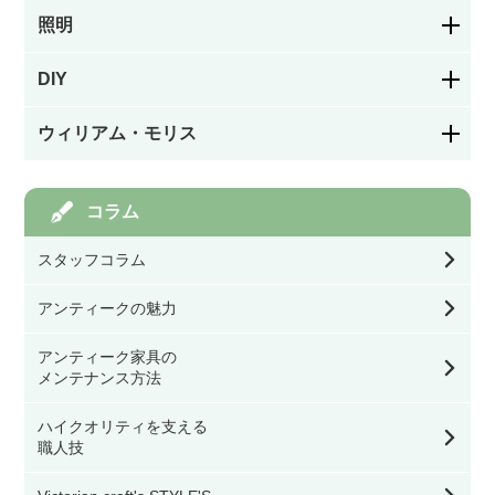
アームチェア・ロッキングチェア
照明
お皿／カトラリー
パネルドア
絵付け
DIY
シャンデリア
ソファ
お茶・コーヒー用品／カップ
ガラスドア
ウィリアム・モリス
カラーレス（色なし）
フック／つまみ／取っ手
ペンダントライト
スツール・ベンチ・カウンターチェア
キッチン／ダイニング雑貨
アイアン飾りドア
モリスの家具
コラム
ステンドグラスを飾る道具
棚受け（ブラケット）
ウォールランプ・ブラケット
その他チェア
玄関／ガーデン雑貨
スタッフコラム
オリジナル製作ドア
モリスの雑貨すべて
幅39.9㎝以下
バス／トイレ用品
テーブル・デスク・スタンド・フロアライト
ダイニングテーブル
アンティークの魅力
ミラー
ドア用金物（ドアノブ・丁番等）
モリスの食器
幅40㎝～59.9㎝
アンティーク家具の
看板／サインプレート
シーリングライト・ライティングレール・スポ
オケージョナル・コンソールテーブル・サイド
メンテナンス方法
ットライト
テーブル
時計
ゲート・フェンス
モリスのテーブル小物
ハイクオリティを支える
幅60㎝～79.9㎝
スイッチカバー
シェード
職人技
コーヒーテーブル
ウォールデコ／フレーム
モリスのファッション雑貨