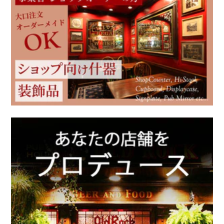
ウィリアム モリス
モリスの雑貨
Ercol / アーコール
英国ブランド雑貨
アンティーク家具
クリスマス雑貨
アンティーク以外の家具
新着商品（修理前）