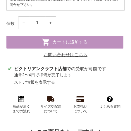
問合せ下さい。
個数
カートに追加する
お問い合わせはこちら
カ
ビクトリアンクラフト店舗
での受取が可能です
ー
通常2〜4日で準備が完了します
ト
ストア情報を表示する
に
商
品
を
商品が届く
サイズや配送
お支払い
よくある質問
までの流れ
について
について
追
加
す