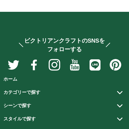
ビクトリアンクラフトのSNSを
フォローする
ア
ア
ア
ア
ア
ア
ン
ン
ン
ン
ン
ン
テ
テ
テ
テ
テ
テ
ホーム
ィ
ィ
ィ
ィ
ィ
ィ
ー
ー
ー
ー
ー
ー
カテゴリーで探す
ク
ク
ク
ク
ク
ク
アンティーク家具
家
家
家
家
家
家
シーンで探す
具
具
具
具
具
具
アンティーク以外の家具
リビング
と
と
と
と
と
と
スタイルで探す
ステンドグラス
雑
雑
雑
雑
雑
ダイニング
雑
カントリースタイル