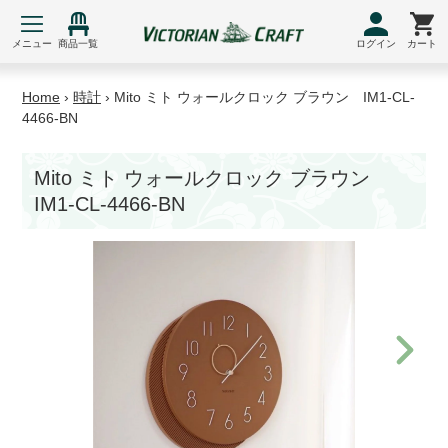
コ
ン
メニュー
商品一覧
ログイン
カート
テ
ン
Home
›
時計
›
Mito ミト ウォールクロック ブラウン IM1-CL-
ツ
4466-BN
に
ス
Mito ミト ウォールクロック ブラウン
キ
IM1-CL-4466-BN
ッ
プ
す
る