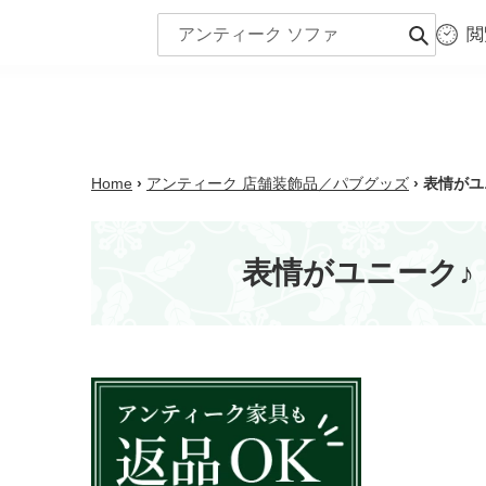
コ
閲
ン
商品一覧
シー
送
テ
信
ン
ツ
に
ス
Home
›
アンティーク 店舗装飾品／パブグッズ
›
表情がユニ
キ
ッ
プ
表情がユニーク♪ ト
す
る