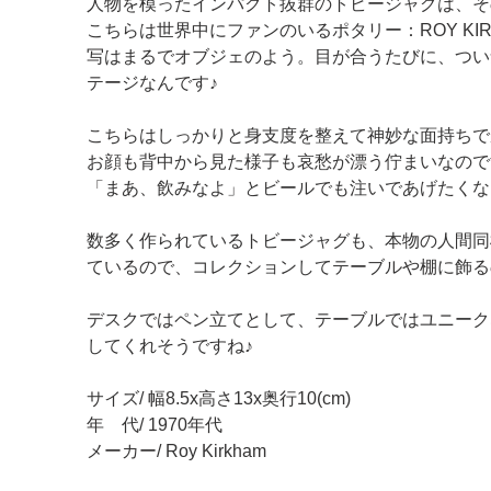
人物を模ったインパクト抜群のトビージャグは、そ
こちらは世界中にファンのいるポタリー：ROY KI
写はまるでオブジェのよう。目が合うたびに、つい
テージなんです♪
こちらはしっかりと身支度を整えて神妙な面持ちで
お顔も背中から見た様子も哀愁が漂う佇まいなので
「まあ、飲みなよ」とビールでも注いであげたくな
数多く作られているトビージャグも、本物の人間同
ているので、コレクションしてテーブルや棚に飾る
デスクではペン立てとして、テーブルではユニーク
してくれそうですね♪
サイズ/ 幅8.5x高さ13x奥行10(cm)
年 代/ 1970年代
メーカー/ Roy Kirkham