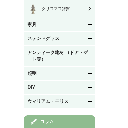
クリスマス雑貨
家具
ダイニングチェア・キ
ステンドグラス
ッチンチェア
アンティーク建材 （ドア・ゲ
花柄
サロンチェア・ホール
ート等）
チェア・レディースチ
ェア・ナーシングチェ
ア
照明
幾何学模様
ステンドグラスドア
アームチェア・ロッキ
DIY
シャンデリア
ングチェア
絵付け
パネルドア
フック／つまみ／取っ
ウィリアム・モリス
手
ソファ
ペンダントライト
カラーレス（色なし）
ガラスドア
モリスの家具
コラム
棚受け（ブラケット）
スツール・ベンチ・カ
ウォールランプ・ブラ
ステンドグラスを飾る