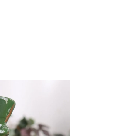
_text.share_on_line