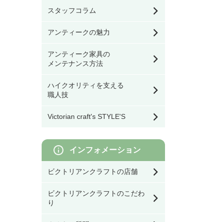
ウンターチェア
ケット
アイアン飾りドア
道具
スタッフコラム
モリスの雑貨すべて
バス／トイレ用品
テーブル・デスク・ス
その他チェア
アンティークの魅力
幅39.9㎝以下
タンド・フロアライト
オリジナル製作ドア
モリスの食器
アンティーク家具の
看板／サインプレート
シーリングライト・ラ
ダイニングテーブル
メンテナンス方法
ドア用金物（ドアノ
幅40㎝～59.9㎝
イティングレール・ス
ブ・丁番等）
ポットライト
モリスのテーブル小物
ハイクオリティを支える
スイッチカバー
オケージョナル・コン
職人技
ソールテーブル・サイ
幅60㎝～79.9㎝
ゲート・フェンス
シェード
ドテーブル
モリスのファッション
雑貨
Victorian craft's STYLE'S
その他DIY用品
灯具・電球・オプショ
幅80㎝以上
コーヒーテーブル
モリスのクッション／
ン
寝具
インフォメーション
ネストテーブル・ワイ
ンテーブル
ビクトリアンクラフトの店舗
モリスの照明
ビクトリアンクラフトのこだわ
その他テーブル
り
モリスのファブリック
（生地）