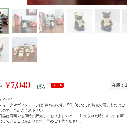
¥7,040
0
在庫：
セール
(税込)
販
意ください】
売
ティークやヴィンテージは1点ものです。SOLDになった時点で同じものはご
価
んので、予めご了承下さい。
商品は店頭でも同時に販売しておりますので、ご注文された時にすでに在庫
格
なっていることがあります。予めご了承ください。