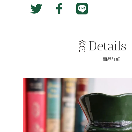
Translation
Facebook
Twitter
missing:
で
に
ja.general.social.alt
シ
投
ェ
稿
ア
す
Details
す
る
る
商品詳細