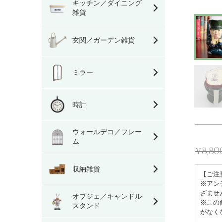
キッチン／ダイニング
雑貨
玄関／ガーデン雑貨
ミラー
時計
ウォールデコ／フレー
ム
¥8,80
通
収納雑貨
【ご注
常
※アン
価
ざませ
オブジェ／キャンドル
※この
格
スタンド
がなく