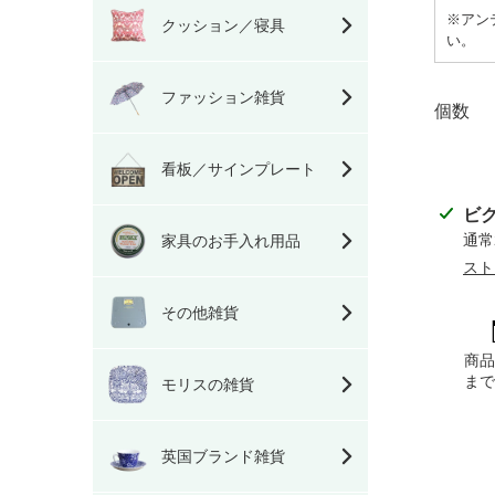
※アン
クッション／寝具
い。
ファッション雑貨
個数
看板／サインプレート
カ
ビ
ー
通常
家具のお手入れ用品
ト
スト
に
その他雑貨
商
品
商
を
ま
モリスの雑貨
追
加
す
英国ブランド雑貨
る