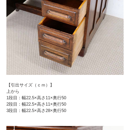
【引出サイズ（ｃｍ）】
上から
1段目：幅22.5×高さ11×奥行50
2段目：幅22.5×高さ11×奥行50
3段目：幅22.5×高さ28×奥行50