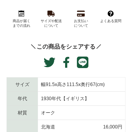
カ
ー
商品が届く
サイズや配送
お支払い
よくある質問
ト
までの流れ
について
について
に
商
品
この商品をシェアする
を
追
Translation
Facebook
加
Twitter
missing:
す
で
に
る
ja.general.social.alt
シ
投
ェ
稿
サイズ
幅91.5x高さ111.5x奥行67(cm)
ア
す
す
る
年代
1930年代【イギリス】
る
材質
オーク
北海道
16,000円