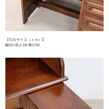
【引出サイズ（ｃｍ）】
幅52×高さ16×奥行50