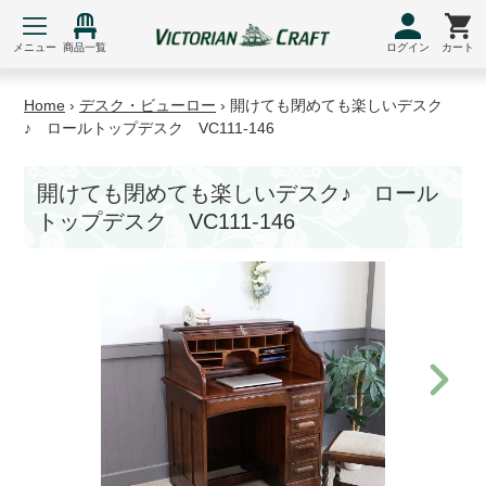
コ
ン
メニュー
商品一覧
ログイン
カート
テ
ン
Home
›
デスク・ビューロー
›
開けても閉めても楽しいデスク
ツ
♪ ロールトップデスク VC111-146
に
ス
開けても閉めても楽しいデスク♪ ロール
キ
トップデスク VC111-146
ッ
プ
す
る