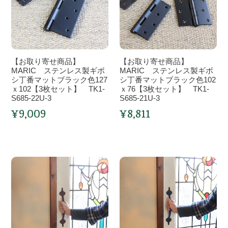
色
せ
色
せ
HR1-
102
商
127
商
BYS1311D
ｘ
品】
ｘ
品】
76【3
MARIC
102【3
MARIC
枚
ス
枚
ス
【お取り寄せ商品】
【お取り寄せ商品】
セ
テ
セ
テ
MARIC ステンレス製ギボ
MARIC ステンレス製ギボ
ッ
ン
シ丁番マットブラック色127
ッ
ン
シ丁番マットブラック色102
ｘ102【3枚セット】 TK1-
ｘ76【3枚セット】 TK1-
ト】
レ
ト】
レ
S685-22U-3
S685-21U-3
TK1-
ス
TK1-
ス
¥9,009
¥8,811
通
通
S195-
製
S195-
製
常
常
214-
ギ
224-
ギ
価
価
3
ボ
3
ボ
格
格
シ
シ
ラ
ど
丁
丁
ス
ん
番
番
テ
な
マ
マ
ィ
ド
ッ
ッ
ッ
ア
ト
ト
ク
に
ブ
ブ