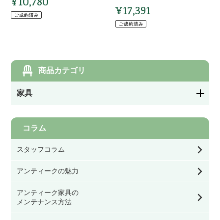
¥10,780
ー
ス
通
ド
¥17,391
通
本
常
製
ご成約済み
ル
常
価
締
ギ
ご成約済み
♪
価
格
錠
ボ
VC68-
格
（古
シ
13859
代
丁
商品カテゴリ
ブ
番
ロ
ブ
家具
ン
ロ
ズ
ン
仕
ズ
ダイニングチェア・キッチンチェア
コラム
上
色
げ）
127
サロンチェア・ホールチェア・レディースチェ
スタッフコラム
TK1-
ｘ
ア・ナーシングチェア
CZ21AB
102【3
アンティークの魅力
枚
アームチェア・ロッキングチェア
セ
アンティーク家具の
ッ
メンテナンス方法
ト】
ソファ