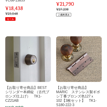
VC68-13859
ル
が
ド
♪
¥21,790
販
¥18,438
(L)
素
ル
英
販
¥27,238
通
売
DV1-
敵
(L)
国
常
¥23,048
通
ご成約済み
売
価
常
HD511CB
♪
DV1-
ア
セール
格
価
価
英
HD510BK
ン
格
価
格
国
テ
格
ア
ィ
【お
【お
ン
ー
取
取
テ
ク
り
り
ィ
の
寄
寄
ー
ド
せ
せ
ク・
ア
商
商
ブ
ハ
品】
品】
ラ
ン
BEST
MARIC
ス・
ド
シ
ス
ド
【お取り寄せ商品】BEST
ル
【お取り寄せ商品】
リ
テ
シリンダー本締錠 （古代ブ
MARIC ステンレス製ギボ
ア
VC68-
ン
ロンズ仕上げ） TK1-
ン
シ丁番ブロンズ色127ｘ
ハ
13827
CZ21AB
102【3枚セット】 TK1-
ダ
レ
ン
S180-222-3