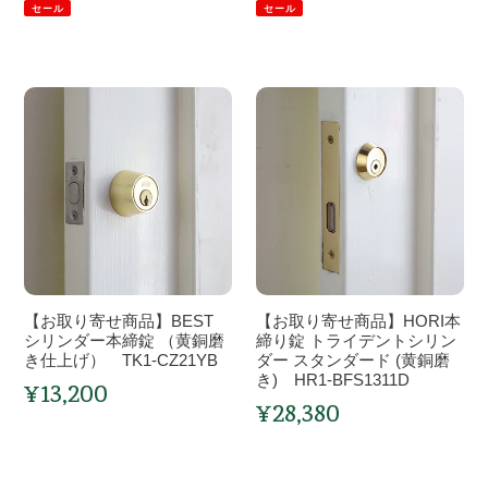
売
売
プ
常
ン
常
セール
セール
価
価
ッ
テ
格
格
価
価
シ
ィ
格
格
ュ
ー
【お
【お
プ
ク・
取
取
レ
ド
り
り
ー
ア
寄
寄
ト/
ハ
せ
せ
押
ン
商
商
し
ド
品】
品】
板
ル
BEST
HORI
VC68-
VC68-
シ
本
13806
13825
【お取り寄せ商品】BEST
【お取り寄せ商品】HORI本
リ
締
シリンダー本締錠 （黄銅磨
締り錠 トライデントシリン
ン
き仕上げ） TK1-CZ21YB
り
ダー スタンダード (黄銅磨
き) HR1-BFS1311D
ダ
¥13,200
錠
通
¥28,380
ー
ト
通
常
本
ラ
常
価
価
締
イ
格
格