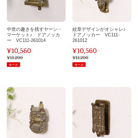
を
ン
残
が
す
オ
ヤ
シ
中世の趣きを残すヤーン・
紋章デザインがオシャレ♪
ー
ャ
マーケット♪ ドアノッカ
ドアノッカー VC111-
ン・
ー VC111-261014
レ
261012
マ
♪
¥10,560
¥10,560
販
販
ー
ド
¥13,200
¥13,200
通
通
売
売
ケ
常
ア
常
セール
セール
価
価
ッ
ノ
格
格
価
価
ト
ッ
格
格
♪
カ
ド
壮
ド
ー
ア
大
ア
VC111-
を
な
ノ
261012
オ
ブ
ッ
シ
ロ
カ
ャ
ー
ー
レ
ド
VC111-