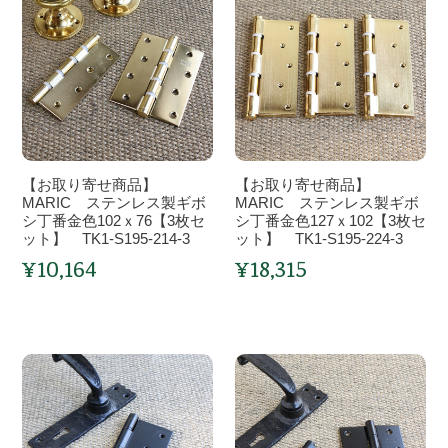
取
取
シ
BFS1311D
シ
り
り
リ
リ
寄
寄
ン
ン
せ
せ
ダ
ダ
商
商
ー
ー
品】
品】
ス
ス
MARIC
MARIC
タ
タ
ス
ス
ン
ン
【お取り寄せ商品】
【お取り寄せ商品】
テ
テ
ダ
MARIC ステンレス製ギボ
ダ
MARIC ステンレス製ギボ
ン
シ丁番金色102ｘ76【3枚セ
ン
シ丁番金色127ｘ102【3枚セ
ー
ー
ット】 TK1-S195-214-3
ット】 TK1-S195-224-3
レ
レ
ド
ド
¥10,164
¥18,315
ス
ス
通
通
(オ
(フ
製
常
製
常
ー
ェ
価
価
ギ
ギ
ル
ロ
格
格
ボ
ボ
ド
ネ
シ
【お
シ
【お
ブ
リ)
丁
取
丁
取
ロ
HR1-
番
り
番
り
ン
FNS1311D
金
寄
金
寄
ズ)