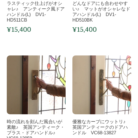
ラスティック仕上げがオシ
どんなドアにも合わせやす
ン
が
ハ
せ
ャレ♪ アンティーク風ドア
い♪ マットがオシャレなド
ド
オ
ハンドル(L) DV1-
ン
や
アハンドル(L) DV1-
HD511CB
HD510BK
ル
シ
ド
す
¥15,400
¥15,400
(S)
ャ
ル
い
通
通
DV1-
レ
常
(S)
♪
常
価
価
HD521CB
♪
DV1-
マ
格
格
ア
HD520BK
ッ
ン
時
ト
優
テ
の
が
雅
ィ
流
オ
な
ー
れ
シ
カ
ク
を
ャ
ー
風
刻
レ
ブ
ド
ん
な
に
ア
だ
ド
ウ
ハ
風
ア
ッ
時の流れを刻んだ風合いが
優雅なカーブにウットリ♪
ン
合
ハ
ト
素敵♪ 英国アンティーク・
英国アンティークのドアハ
ド
い
ブラス・ドアハンドル♪
ン
リ
ンドル VC68-13827