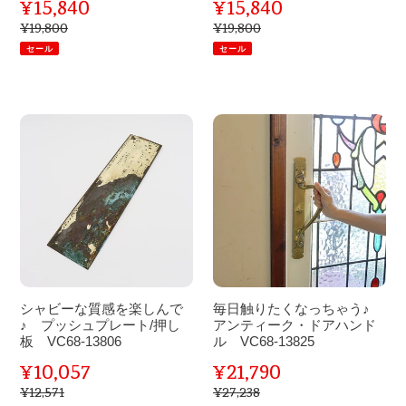
¥15,840
¥15,840
販
販
け
ま
¥19,800
¥19,800
通
通
売
売
♪
常
す
常
セール
セール
価
価
ド
♪
格
格
価
価
ア
ド
格
格
ハ
ア
シ
毎
ン
ハ
ャ
日
ド
ン
ビ
触
ル
ド
ー
り
VC104-
ル
な
た
335002
VC104-
質
く
335001
感
な
を
っ
楽
ち
シャビーな質感を楽しんで
毎日触りたくなっちゃう♪
し
ゃ
♪ プッシュプレート/押し
アンティーク・ドアハンド
ん
板 VC68-13806
う
ル VC68-13825
で
♪
¥10,057
¥21,790
販
販
♪
ア
¥12,571
¥27,238
通
通