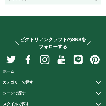
その他テーブル
サイドボード・カップボード
キャビネット・ブックケース
ビクトリアンクラフトのSNSを
チェスト・ワードローブ・ドレッシングテーブ
フォローする
ル
ア
ア
ア
ア
ア
ア
デスク・ビューロー
ン
ン
ン
ン
ン
ン
テ
テ
テ
テ
テ
テ
ホーム
ィ
ィ
ィ
ィ
ィ
ィ
その他家具
ー
ー
ー
ー
ー
ー
カテゴリーで探す
ク
ク
ク
ク
ク
ク
アンティーク家具
家
家
家
家
家
家
ウィリアム モリス
シーンで探す
具
具
具
具
具
具
アンティーク以外の家具
リビング
と
と
と
と
と
と
スタイルで探す