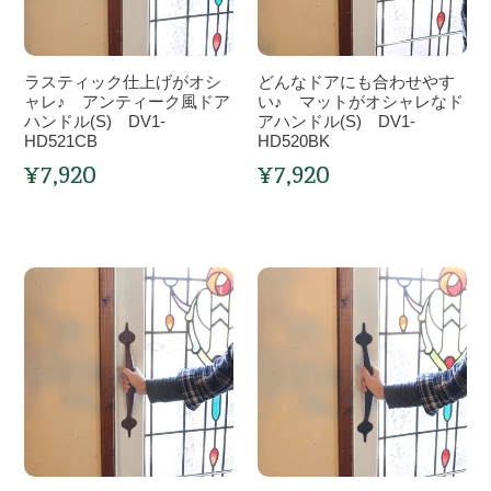
仕
も
ラ
ラ
上
合
ッ
ッ
げ
わ
ク
ク
ラスティック仕上げがオシ
どんなドアにも合わせやす
が
せ
色
ャレ♪ アンティーク風ドア
色
い♪ マットがオシャレなド
オ
ハンドル(S) DV1-
や
アハンドル(S) DV1-
127
102
HD521CB
HD520BK
シ
す
ｘ
ｘ
¥7,920
¥7,920
ャ
い
通
通
102【3
76【3
レ
常
♪
常
枚
枚
価
価
♪
マ
セ
セ
格
格
ア
ッ
ッ
ッ
ン
ラ
ト
ど
ト】
ト】
テ
ス
が
ん
TK1-
TK1-
ィ
テ
オ
な
S685-
S685-
ー
ィ
シ
ド
22U-
21U-
ク
ッ
ャ
ア
3
3
風
ク
レ
に
ド
仕
な
も
ア
上
ド
合
ハ
げ
ア
わ