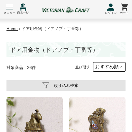
メニュー
商品一覧
ログイン
カート
コ
ン
Home
›
ドア用金物（ドアノブ・丁番等）
テ
ン
ドア用金物（ドアノブ・丁番等）
ツ
に
ス
並び替え
対象商品：26件
キ
ッ
プ
絞り込み検索
す
る
中
紋
世
章
の
デ
趣
ザ
き
イ