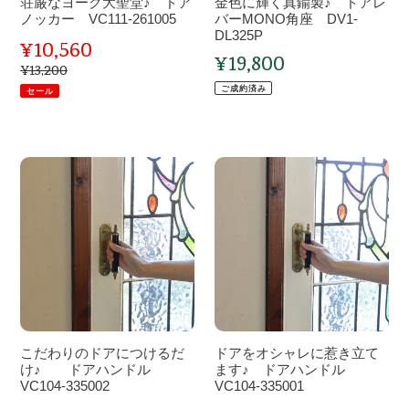
荘厳なヨーク大聖堂♪ ドア
金色に輝く真鍮製♪ ドアレ
♪
ド
ノッカー VC111-261005
バーMONO角座 DV1-
ド
ア
DL325P
¥10,560
販
ア
レ
¥19,800
通
¥13,200
通
ノ
バ
売
常
常
ご成約済み
セール
価
ッ
ー
価
格
価
カ
MONO
格
ー
角
格
VC111-
こ
座
ド
261005
だ
DV1-
ア
わ
DL325P
を
り
オ
の
シ
ド
ャ
ア
レ
に
に
つ
惹
こだわりのドアにつけるだ
ドアをオシャレに惹き立て
け
き
け♪ ドアハンドル
ます♪ ドアハンドル
る
VC104-335002
立
VC104-335001
だ
て