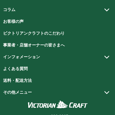
ステンドグラス
Ercol / アーコール
雑
雑
雑
雑
雑
ダイニング
雑
カントリースタイル
貨
貨
貨
貨
アンティーク建材
貨
コラム
貨
書斎
の
の
の
の
チューダースタイル
の
の
アンティーク家具
アンティーク雑貨
スタッフコラム
ベッドルーム
店
店
店
店
お客様の声
店
店
クイーンアンスタイル
雑貨
アンティークの魅力
ビ
ビ
ビ
ビ
ビ
アンティーク以外の家具
ビ
キッズルーム
北欧スタイル
ビクトリアンクラフトのこだわり
ク
ク
ク
ク
ク
ク
照明
アンティーク家具のメンテナンス方法
玄関・エントランスホール
ト
ト
ト
ト
ト
ト
シャビーシックスタイル
新着商品（修理前）
DIY
ハイクオリティを支える職人技
事業者・店舗オーナーの皆さまへ
リ
リ
リ
リ
リ
リ
ア
ア
ア
ア
ア
ウィリアム・モリス
ア
スタイリング集
インフォメーション
ン
ン
ン
ン
ン
ン
ショップ向け什器・装飾品
スタッフブログ
ク
ク
ク
ク
ク
ク
実店舗のご案内
よくある質問
ラ
ラ
ラ
ラ
ラ
ラ
ショッピングガイド
フ
フ
フ
フ
フ
フ
送料・配送方法
ト
ト
ト
ト
ト
商品が届くまでの流れ
ト
の
の
の
の
の
の
お買い物方法
その他メニュー
instagram
youtube
pin
line
facebook
Twitter
お支払方法
カートを見る
を
を
を
を
を
を
見
見
見
見
見
見
キャンセル・返品・交換
ログイン・マイページ
る
る
る
る
る
る