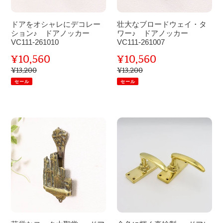
に
ウ
261014
デ
ェ
ドアをオシャレにデコレー
壮大なブロードウェイ・タ
コ
イ・
ション♪ ドアノッカー
ワー♪ ドアノッカー
レ
VC111-261010
タ
VC111-261007
ー
ワ
¥10,560
¥10,560
販
販
シ
ー
¥13,200
¥13,200
通
通
売
売
ョ
常
♪
常
セール
セール
価
価
ン
ド
格
格
価
価
♪
ア
格
格
ド
ノ
荘
金
ア
ッ
厳
色
ノ
カ
な
に
ッ
ー
ヨ
輝
カ
VC111-
ー
く
ー
261007
ク
真
VC111-
大
鍮
261010
聖
製
堂
♪