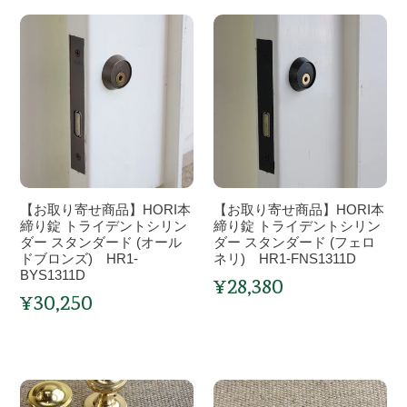
錠
デ
（黄
【お
ン
【お
銅
取
ト
取
磨
り
シ
り
き
寄
リ
寄
仕
せ
ン
せ
上
商
ダ
商
げ）
品】
ー
品】
TK1-
HORI
ス
HORI
CZ21YB
本
タ
本
【お取り寄せ商品】HORI本
【お取り寄せ商品】HORI本
締
ン
締
締り錠 トライデントシリン
締り錠 トライデントシリン
り
ダー スタンダード (オール
ダ
り
ダー スタンダード (フェロ
ドブロンズ) HR1-
ネリ) HR1-FNS1311D
錠
ー
錠
BYS1311D
¥28,380
ト
ド
ト
通
¥30,250
通
ラ
(黄
ラ
常
常
価
イ
銅
イ
価
格
デ
磨
デ
格
ン
き)
ン
【お
【お
ト
HR1-
ト