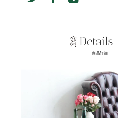
missing:
で
に
ja.general.social.alt
シ
投
ェ
稿
ア
す
す
る
る
Details
商品詳細