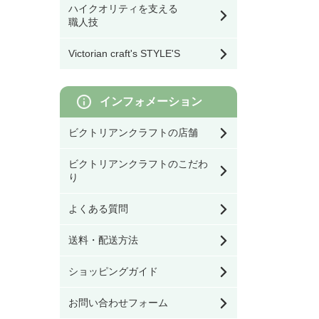
ハイクオリティを支える
スイッチカバー
職人技
ウォールデコ／フレー
シェード
モリスのファッション
幅80㎝以上
ム
雑貨
Victorian craft's STYLE'S
その他DIY用品
灯具・電球・オプショ
収納雑貨
モリスのクッション／
ン
寝具
インフォメーション
オブジェ／キャンドル
ビクトリアンクラフトの店舗
スタンド
モリスの照明
ビクトリアンクラフトのこだわ
クッション／寝具
り
モリスのファブリック
（生地）
よくある質問
ファッション雑貨
モリスの壁紙
送料・配送方法
看板／サインプレート
ショッピングガイド
お問い合わせフォーム
家具のお手入れ用品