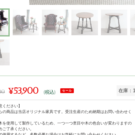
¥53,900
00
在庫：
セール
(税込)
販
意ください】
売
らの商品は当店オリジナル家具です。受注生産のため納期はお問い合わせく
価
。
木を使用して製作しているため、一つ一つ杢目や木の色合いが変わりますの
格
めご了承ください。
で使用するなど、多数必要な場合はお気軽にお問い合わせください。