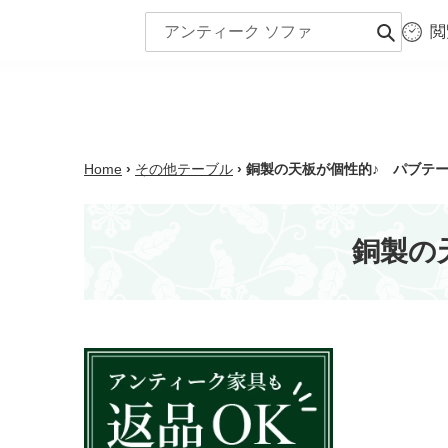
コ
閲
ン
商品一覧
シー
送
テ
信
ン
ツ
に
ス
Home
›
その他テーブル
›
銅製の天板が個性的♪ パブテーブル
キ
ッ
プ
銅製の天
す
る