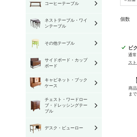
コーヒーテーブル
個数
ネストテーブル・ワイ
ンテーブル
その他テーブル
カ
ビ
ー
通常
サイドボード・カップ
ト
スト
ボード
に
商
キャビネット・ブック
品
ケース
商
を
ま
追
チェスト・ワードロー
ブ・ドレッシングテー
加
ブル
す
る
デスク・ビューロー