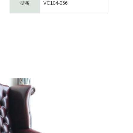
型番
VC104-056
_text.share_on_line