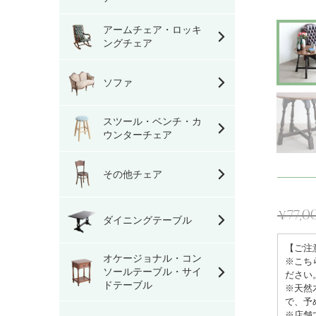
アームチェア・ロッキ
ングチェア
ソファ
スツール・ベンチ・カ
ウンターチェア
その他チェア
¥77,0
ダイニングテーブル
通
【ご注
常
オケージョナル・コン
※こち
価
ソールテーブル・サイ
ださい
ドテーブル
※天然
格
で、予
※店舗