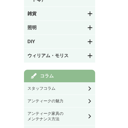
雑貨
幾何学模様
ステンドグラスドア
照明
お皿／カトラリー
絵付け
パネルドア
DIY
シャンデリア
お茶・コーヒー用品／
カラーレス（色なし）
カップ
ガラスドア
フック／つまみ／取っ
ウィリアム・モリス
手
ペンダントライト
キッチン／ダイニング
ステンドグラスを飾る
雑貨
アイアン飾りドア
モリスの家具
道具
コラム
棚受け（ブラケット）
ウォールランプ・ブラ
ケット
玄関／ガーデン雑貨
幅39.9㎝以下
スタッフコラム
オリジナル製作ドア
モリスの雑貨すべて
バス／トイレ用品
テーブル・デスク・ス
アンティークの魅力
タンド・フロアライト
ミラー
ドア用金物（ドアノ
幅40㎝～59.9㎝
モリスの食器
ブ・丁番等）
アンティーク家具の
看板／サインプレート
シーリングライト・ラ
メンテナンス方法
イティングレール・ス
時計
幅60㎝～79.9㎝
ポットライト
ゲート・フェンス
モリスのテーブル小物