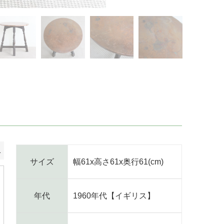
1
サイズ
幅61x高さ61x奥行61(cm)
年代
1960年代【イギリス】