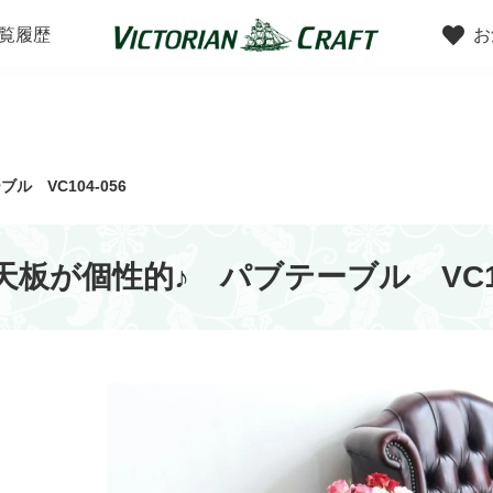
覧履歴
お
ンで探す
スタイルで探す
 VC104-056
板が個性的♪ パブテーブル VC10