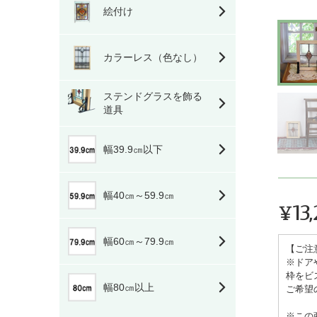
絵付け
カラーレス（色なし）
ステンドグラスを飾る
道具
幅39.9㎝以下
幅40㎝～59.9㎝
¥13
通
常
幅60㎝～79.9㎝
【ご注
価
※ドア
格
枠をビ
幅80㎝以上
ご希望
※この