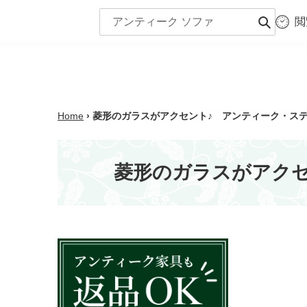
コ
閲
ン
商品一覧
シー
送
テ
信
ン
ツ
に
ス
Home
›
菱形のガラスがアクセント♪ アンティーク・ステンド
キ
ッ
プ
菱形のガラスがアクセン
す
る