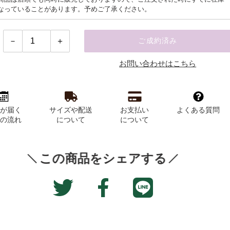
なっていることがあります。予めご了承ください。
ご成約済み
お問い合わせはこちら
品が届く
サイズや配送
お支払い
よくある質問
での流れ
について
について
この商品をシェアする
Translation
Facebook
Twitter
missing:
で
に
ja.general.social.alt
シ
投
ェ
稿