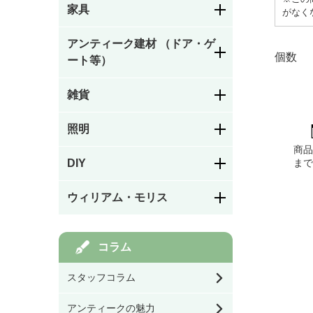
家具
がなく
ダイニングチェア・キ
アンティーク建材 （ドア・ゲ
ッチンチェア
個数
ート等）
サロンチェア・ホール
雑貨
ステンドグラスドア
チェア・レディースチ
ェア・ナーシングチェ
カ
ア
照明
お皿／カトラリー
ー
パネルドア
商
ト
アームチェア・ロッキ
ま
DIY
シャンデリア
に
ングチェア
お茶・コーヒー用品／
カップ
商
ガラスドア
フック／つまみ／取っ
ウィリアム・モリス
品
手
ソファ
ペンダントライト
キッチン／ダイニング
を
雑貨
アイアン飾りドア
モリスの家具
追
コラム
棚受け（ブラケット）
スツール・ベンチ・カ
ウォールランプ・ブラ
加
ウンターチェア
ケット
玄関／ガーデン雑貨
す
スタッフコラム
オリジナル製作ドア
モリスの雑貨すべて
る
バス／トイレ用品
テーブル・デスク・ス
その他チェア
アンティークの魅力
タンド・フロアライト