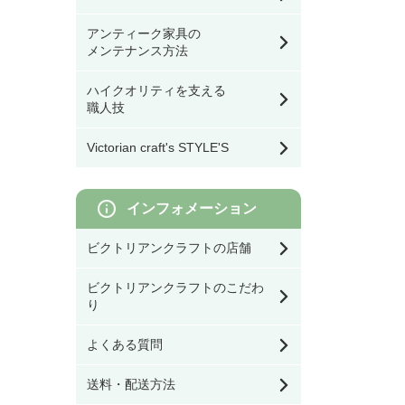
ミラー
ドア用金物（ドアノ
モリスの食器
ブ・丁番等）
アンティーク家具の
看板／サインプレート
シーリングライト・ラ
ダイニングテーブル
メンテナンス方法
イティングレール・ス
時計
ポットライト
ゲート・フェンス
モリスのテーブル小物
ハイクオリティを支える
スイッチカバー
オケージョナル・コン
職人技
ソールテーブル・サイ
ウォールデコ／フレー
シェード
ドテーブル
モリスのファッション
ム
雑貨
Victorian craft's STYLE'S
その他DIY用品
灯具・電球・オプショ
コーヒーテーブル
収納雑貨
モリスのクッション／
ン
寝具
インフォメーション
ネストテーブル・ワイ
オブジェ／キャンドル
ンテーブル
ビクトリアンクラフトの店舗
スタンド
モリスの照明
ビクトリアンクラフトのこだわ
その他テーブル
クッション／寝具
り
モリスのファブリック
（生地）
よくある質問
サイドボード・カップ
ファッション雑貨
ボード
モリスの壁紙
送料・配送方法
キャビネット・ブック