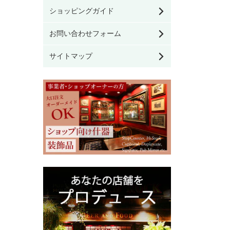
看板／サインプレート
ケース
ショッピングガイド
チェスト・ワードロー
お問い合わせフォーム
家具のお手入れ用品
ブ・ドレッシングテー
ブル
サイトマップ
その他雑貨
デスク・ビューロー
モリスの雑貨
その他家具
英国ブランド雑貨
ウィリアム モリス
クリスマス雑貨
Ercol / アーコール
アンティーク家具