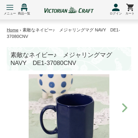
コ
ン
メニュー
商品一覧
ログイン
カート
テ
ン
Home
›
素敵なネイビー♪ メジャリングマグ NAVY DE1-
ツ
37080CNV
に
ス
素敵なネイビー♪ メジャリングマグ
キ
NAVY DE1-37080CNV
ッ
プ
す
る