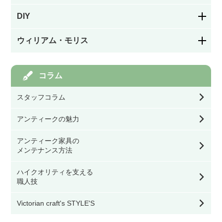
幾何学模様
アームチェア・ロッキングチェア
DIY
シャンデリア
パネルドア
絵付け
ウィリアム・モリス
フック／つまみ／取っ手
ソファ
ペンダントライト
ガラスドア
カラーレス（色なし）
モリスの家具
コラム
棚受け（ブラケット）
スツール・ベンチ・カウンターチェア
ウォールランプ・ブラケット
アイアン飾りドア
スタッフコラム
ステンドグラスを飾る道具
モリスの雑貨すべて
バス／トイレ用品
その他チェア
テーブル・デスク・スタンド・フロアライト
アンティークの魅力
オリジナル製作ドア
幅39.9㎝以下
モリスの食器
アンティーク家具の
看板／サインプレート
ダイニングテーブル
シーリングライト・ライティングレール・スポ
メンテナンス方法
ットライト
ドア用金物（ドアノブ・丁番等）
幅40㎝～59.9㎝
モリスのテーブル小物
オケージョナル・コンソールテーブル・サイド
ハイクオリティを支える
スイッチカバー
テーブル
シェード
職人技
ゲート・フェンス
幅60㎝～79.9㎝
モリスのファッション雑貨
Victorian craft's STYLE'S
その他DIY用品
コーヒーテーブル
灯具・電球・オプション