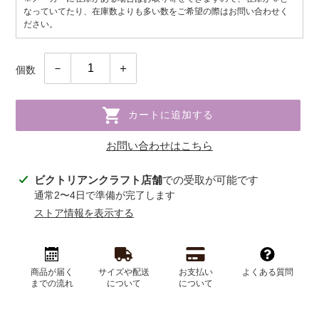
なっていてたり、在庫数よりも多い数をご希望の際はお問い合わせく
ださい。
個数
カートに追加する
お問い合わせはこちら
カ
ビクトリアンクラフト店舗
での受取が可能です
ー
通常2〜4日で準備が完了します
ト
ストア情報を表示する
に
商
品
を
商品が届く
サイズや配送
お支払い
よくある質問
までの流れ
について
について
追
加