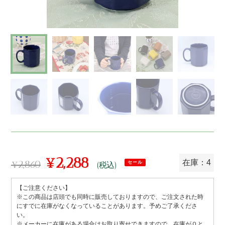
¥2,288
¥2,860
在庫：4
セール
(税込)
通
販
常
売
【ご注意ください】
※この商品は店頭でも同時に販売しておりますので、ご注文された時
価
価
にすでに在庫がなくなっていることがあります。予めご了承くださ
格
い。
格
※メーカーに在庫がある場合はお取り寄せできますので、在庫が０と