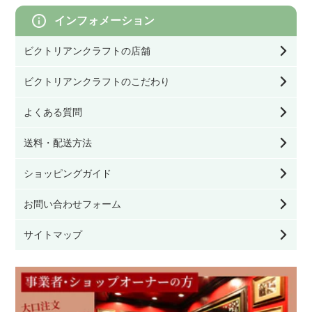
幅80㎝以上
モリスのクッション／寝具
インフォメーション
ネストテーブル・ワインテーブル
ビクトリアンクラフトの店舗
モリスの照明
その他テーブル
ビクトリアンクラフトのこだわり
モリスのファブリック（生地）
よくある質問
サイドボード・カップボード
送料・配送方法
モリスの壁紙
キャビネット・ブックケース
ショッピングガイド
チェスト・ワードローブ・ドレッシングテーブ
お問い合わせフォーム
ル
サイトマップ
デスク・ビューロー
その他家具