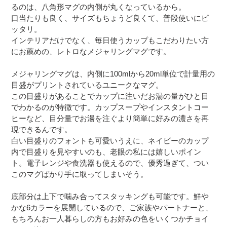
るのは、八角形マグの内側が丸くなっているから。
口当たりも良く、サイズもちょうど良くて、普段使いにピ
ッタリ。
インテリアだけでなく、毎日使うカップもこだわりたい方
にお薦めの、レトロなメジャリングマグです。
メジャリングマグは、内側に100mlから20ml単位で計量用の
目盛がプリントされているユニークなマグ。
この目盛りがあることでカップに注いだお湯の量がひと目
でわかるのが特徴です。カップスープやインスタントコー
ヒーなど、目分量でお湯を注ぐより簡単に好みの濃さを再
現できるんです。
白い目盛りのフォントも可愛いうえに、ネイビーのカップ
内で目盛りを見やすいのも、老眼の私には嬉しいポイン
ト。電子レンジや食洗器も使えるので、優秀過ぎて、つい
このマグばかり手に取ってしまいそう。
底部分は上下で噛み合ってスタッキングも可能です。鮮や
かな6カラーを展開しているので、ご家族やパートナーと、
もちろんお一人暮らしの方もお好みの色をいくつかチョイ