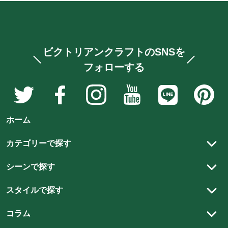
ビクトリアンクラフトのSNSを
フォローする
ア
ア
ア
ア
ア
ア
ン
ン
ン
ン
ン
ン
テ
テ
テ
テ
テ
テ
ホーム
ィ
ィ
ィ
ィ
ィ
ィ
ー
ー
ー
ー
ー
ー
カテゴリーで探す
ク
ク
ク
ク
ク
ク
アンティーク家具
家
家
家
家
家
家
シーンで探す
具
具
具
具
具
具
アンティーク以外の家具
リビング
と
と
と
と
と
と
スタイルで探す
ステンドグラス
雑
雑
雑
雑
雑
ダイニング
雑
カントリースタイル
貨
貨
貨
貨
アンティーク建材
貨
コラム
貨
書斎
の
の
の
の
チューダースタイル
の
の