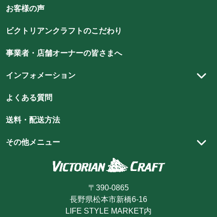
アンティーク雑貨
スタッフコラム
ベッドルーム
店
店
店
店
お客様の声
店
店
クイーンアンスタイル
雑貨
アンティークの魅力
ビ
ビ
ビ
ビ
ビ
ビ
キッズルーム
北欧スタイル
ビクトリアンクラフトのこだわり
ク
ク
ク
ク
ク
ク
照明
アンティーク家具のメンテナンス方法
玄関・エントランスホール
ト
ト
ト
ト
ト
ト
シャビーシックスタイル
DIY
ハイクオリティを支える職人技
事業者・店舗オーナーの皆さまへ
リ
リ
リ
リ
リ
リ
ア
ア
ア
ア
ア
ウィリアム・モリス
ア
スタイリング集
インフォメーション
ン
ン
ン
ン
ン
ン
ショップ向け什器・装飾品
スタッフブログ
ク
ク
ク
ク
ク
ク
実店舗のご案内
よくある質問
ラ
ラ
ラ
ラ
ラ
ラ
ショッピングガイド
フ
フ
フ
フ
フ
フ
送料・配送方法
ト
ト
ト
ト
ト
商品が届くまでの流れ
ト
の
の
の
の
の
の
お買い物方法
その他メニュー
instagram
youtube
pin
line
facebook
Twitter
お支払方法
カートを見る
を
を
を
を
を
を
見
見
見
見
見
見
キャンセル・返品・交換
ログイン・マイページ
る
る
る
る
る
る
〒390-0865
ポイントについて
新規会員登録
長野県松本市新橋6-16
最近見た商品
LIFE STYLE MARKET内