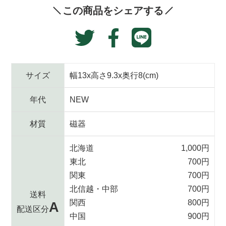
す
この商品をシェアする
る
Translation
Facebook
Twitter
missing:
で
に
ja.general.social.alt
シ
投
ェ
稿
サイズ
幅13x高さ9.3x奥行8(cm)
ア
す
す
る
年代
NEW
る
材質
磁器
北海道
1,000円
東北
700円
関東
700円
北信越・中部
700円
送料
関西
800円
A
配送区分
中国
900円